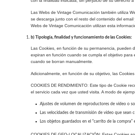
con la finalidad indicada, sin perjuicio de su derecho a
Las Webs de Vintage Comunicación también utiliza Web
se descarga junto con el resto del contenido del email
Webs de Vintage Comunicación utilizan esta información
b) Tipología, finalidad y funcionamiento de las Cookies:
Las Cookies, en función de su permanencia, pueden di
expiran en función cuando se cumpla el objetivo para 
cuando se borran manualmente.
Adicionalmente, en función de su objetivo, las Cookies 
COOKIES DE RENDIMIENTO: Este tipo de Cookie recuerda
el servicio cada vez que usted visita. A modo de ejempl
Ajustes de volumen de reproductores de vídeo o so
Las velocidades de transmisión de vídeo que sean 
Los objetos guardados en el “carrito de la compra”
COOKIES DE GEO-LOCALIZACIÓN: Estas Cookies son util