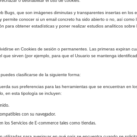
 rechazar o deshabilitar el uso de cookies.
 Bugs, que son imágenes diminutas y transparentes insertas en los e
 y permite conocer si un email concreto ha sido abierto o no, así como
 para obtener estadísticas y poner realizar estudios analíticos sobre 
vidirse en Cookies de sesión o permanentes. Las primeras expiran cu
el que sirven (por ejemplo, para que el Usuario se mantenga identifica
puedes clasificarse de la siguiente forma:
 sus preferencias para las herramientas que se encuentran en los Se
o, en esta tipología se incluyen:
nido.
compatibles con su navegador.
 en los Servicios de E-commerce tales como tiendas.
izadas para averiguar en qué país se encuentra cuando se solicita 