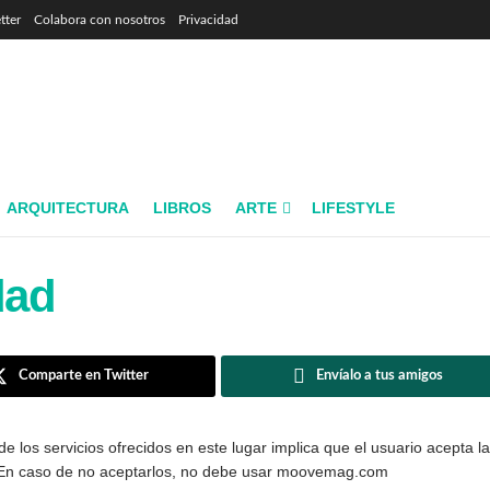
tter
Colabora con nosotros
Privacidad
ARQUITECTURA
LIBROS
ARTE
LIFESTYLE
dad
Comparte en Twitter
Envíalo a tus amigos
os servicios ofrecidos en este lugar implica que el usuario acepta la po
 En caso de no aceptarlos, no debe usar moovemag.com