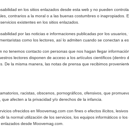
ilidad en los sitios enlazados desde esta web y no pueden controlar 
gales, contrarios a la moral o a las buenas costumbres o inapropiados. E
 servicios existentes en los sitios enlazados.
ilidad por las noticias e informaciones publicadas por los usuarios, 
mentaristas como los lectores, así lo admiten cuando se conectan a e
 no tenemos contacto con personas que nos hagan llegar información s
uestros lectores disponen de acceso a los artículos científicos (dentro
los. De la misma manera, las notas de prensa que recibimos provenient
ifamatorios, racistas, obscenos, pornográficos, ofensivos, que promuevan
a, que afecten a la privacidad y/o derechos de la infancia.
ervicios ofrecidos en Moovemag.com con fines o efectos ilícitos, lesivo
edir la normal utilización de los servicios, los equipos informáticos o l
s enlazados desde Moovemag.com.