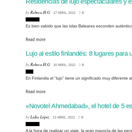
Residencias de lujo espectaculares y 
by
Rebeca H.G
27 ABRIL, 2022
0
Lugares
Es bien sabido que las islas Baleares esconden auténticos
Details
Read more
Lujo al estilo finlandés: 8 lugares para
by
Rebeca H.G
20 ABRIL, 2022
0
Lujo
En Finlandia el “lujo” tiene un significado muy diferente
Details
Read more
«Novotel Ahmedabad», el hotel de 5 es
by
Lidia López
12 ABRIL, 2022
0
Lugares
A la hora de realizar un viaje, la gran mayoría de las per