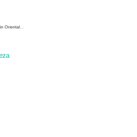
n Oriental...
leza