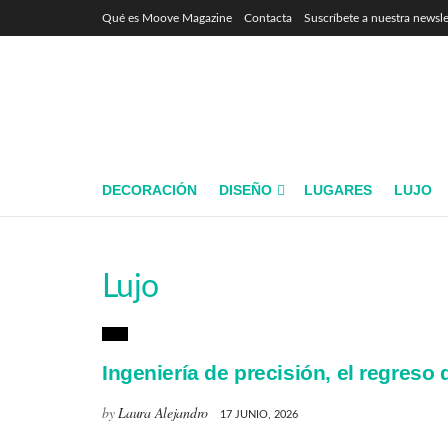
Qué es Moove Magazine
Contacta
Suscríbete a nuestra newsle
DECORACIÓN
DISEÑO
LUGARES
LUJO
Lujo
Lujo
Ingeniería de precisión, el regreso 
by
Laura Alejandro
17 JUNIO, 2026