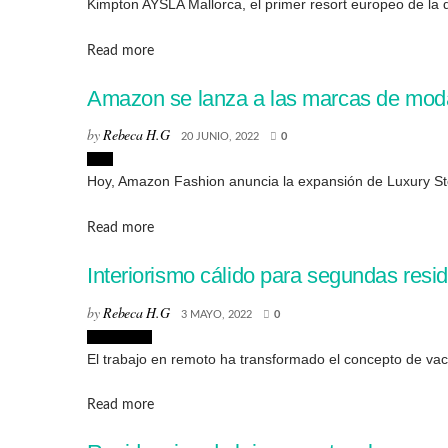
Kimpton AYSLA Mallorca, el primer resort europeo de la di
Details
Read more
Amazon se lanza a las marcas de moda
by
Rebeca H.G
20 JUNIO, 2022
0
Lujo
Hoy, Amazon Fashion anuncia la expansión de Luxury Sto
Details
Read more
Interiorismo cálido para segundas resi
by
Rebeca H.G
3 MAYO, 2022
0
Concursos
El trabajo en remoto ha transformado el concepto de vaca
Details
Read more