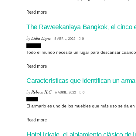
Details
Read more
The Raweekanlaya Bangkok, el cinco est
by
Lidia López
8 ABRIL, 2022
0
Lugares
Todo el mundo necesita un lugar para descansar cuando
Details
Read more
Características que identifican un armar
by
Rebeca H.G
6 ABRIL, 2022
0
Hogar
El armario es uno de los muebles que más uso se da en e
Details
Read more
Hotel Ickale, el alojamiento clásico de