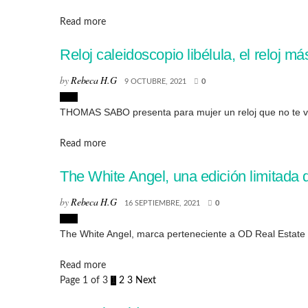
Details
Read more
Reloj caleidoscopio libélula, el reloj
by
Rebeca H.G
9 OCTUBRE, 2021
0
Lujo
THOMAS SABO presenta para mujer un reloj que no te va a
Details
Read more
The White Angel, una edición limitada d
by
Rebeca H.G
16 SEPTIEMBRE, 2021
0
Lujo
The White Angel, marca perteneciente a OD Real Estate c
Details
Read more
Page 1 of 3
1
2
3
Next