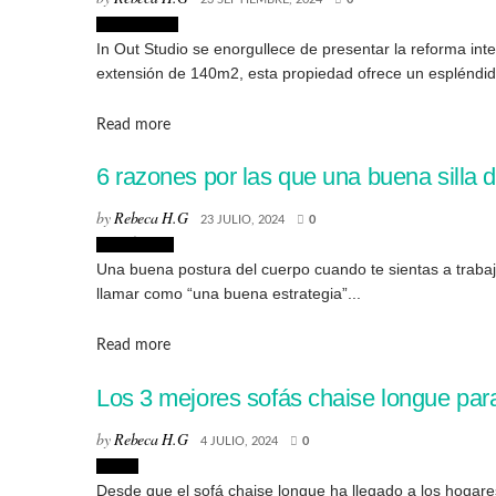
Interiorismo
In Out Studio se enorgullece de presentar la reforma in
extensión de 140m2, esta propiedad ofrece un espléndid
Details
Read more
6 razones por las que una buena silla d
by
Rebeca H.G
23 JULIO, 2024
0
Creatividad
Una buena postura del cuerpo cuando te sientas a trabajar
llamar como “una buena estrategia”...
Details
Read more
Los 3 mejores sofás chaise longue para
by
Rebeca H.G
4 JULIO, 2024
0
Hogar
Desde que el sofá chaise longue ha llegado a los hogares