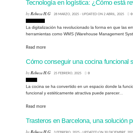
Tecnología en logística: ¿Cómo está 
by
Rebeca H.G
28 MARZO, 2025 - UPDATED ON 2 ABRIL, 2025
0
Tecnologia
La digitalización ha revolucionado la forma en que las 
herramientas como WMS (Warehouse Management System), la 
Details
Read more
Cómo conseguir una cocina funcional si
by
Rebeca H.G
25 FEBRERO, 2025
0
Hogar
La cocina se ha convertido en un espacio donde la funcio
funcional y estéticamente atractiva puede parecer...
Details
Read more
Trasteros en Barcelona, una solución
by
Rebeca H.G
3 FEBRERO, 2025 - UPDATED ON 30 DICIEMBRE, 202