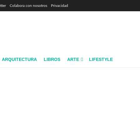
tter
Colabora con nosotros
Privacidad
ARQUITECTURA
LIBROS
ARTE
LIFESTYLE