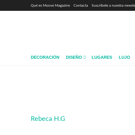
Qué es Moove Magazine
Contacta
Suscríbete a nuestra newsle
DECORACIÓN
DISEÑO
LUGARES
LUJO
Rebeca H.G