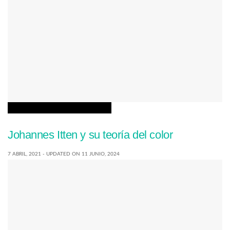
BIOGRAFÍAS DE DISEÑADORES
Johannes Itten y su teoría del color
7 ABRIL, 2021 - UPDATED ON 11 JUNIO, 2024