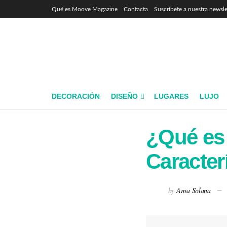
Qué es Moove Magazine
Contacta
Suscríbete a nuestra newsle
DECORACIÓN
DISEÑO
LUGARES
LUJO
¿Qué es 
Caracter
by
Aroa Solana