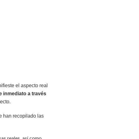
fieste el aspecto real
de inmediato a través
pecto.
se han recopilado las
as reales, así como