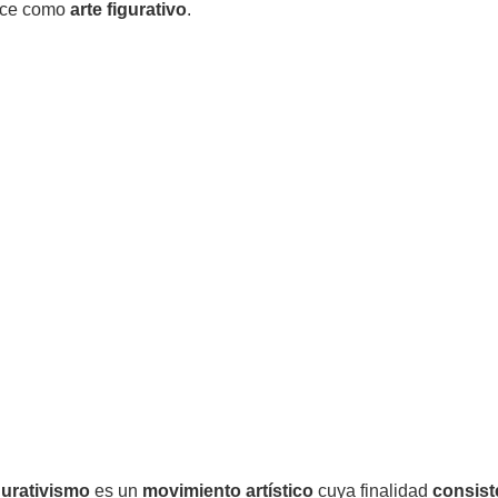
noce como
arte figurativo
.
igurativismo
es un
movimiento artístico
cuya finalidad
consist