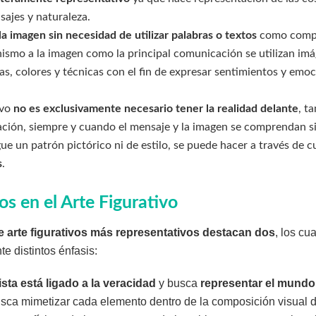
sajes y naturaleza.
la imagen sin necesidad de utilizar palabras o textos
como compl
nismo a la imagen como la principal comunicación se utilizan imá
as, colores y técnicas con el fin de expresar sentimientos y emo
ivo
no es exclusivamente necesario tener la realidad delante
, t
ación, siempre y cuando el mensaje y la imagen se comprendan sin
igue un patrón pictórico ni de estilo, se puede hacer a través de 
s
.
dos en el Arte Figurativo
de arte figurativos más representativos destacan dos
, los cu
e distintos énfasis:
ista está ligado a la
veracidad
y busca
representar el mundo t
ca mimetizar cada elemento dentro de la composición visual 