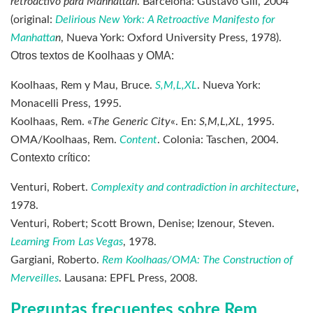
retroactivo para Manhattan
. Barcelona: Gustavo Gili, 2004
(original:
Delirious New York: A Retroactive Manifesto for
Manhatta
n
, Nueva York: Oxford University Press, 1978).
Otros textos de Koolhaas y OMA:
Koolhaas, Rem y Mau, Bruce.
S,M,L,XL
. Nueva York:
Monacelli Press, 1995.
Koolhaas, Rem. «
The Generic City
«. En:
S,M,L,XL
, 1995.
OMA/Koolhaas, Rem.
Content
. Colonia: Taschen, 2004.
Contexto crítico:
Venturi, Robert.
Complexity and contradiction in architecture
,
1978.
Venturi, Robert; Scott Brown, Denise; Izenour, Steven.
Learning From Las Vegas
, 1978.
Gargiani, Roberto.
Rem Koolhaas/OMA: The Construction of
Merveilles
. Lausana: EPFL Press, 2008.
Preguntas frecuentes sobre Rem