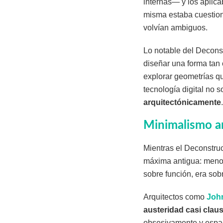
internas— y los aplica
misma estaba cuestion
volvían ambiguos.
Lo notable del Deconst
diseñar una forma tan 
explorar geometrías qu
tecnología digital no 
arquitectónicamente
.
Minimalismo a
Mientras el Deconstru
máxima antigua: menos
sobre función, era sob
Arquitectos como
Joh
austeridad casi clau
obsesivamente y espac