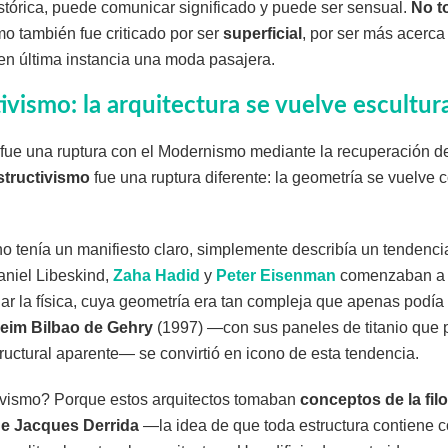
istórica, puede comunicar significado y puede ser sensual.
No t
o también fue criticado por ser
superficial
, por ser más acerca
 en última instancia una moda pasajera.
ivismo: la arquitectura se vuelve escultur
ue una ruptura con el Modernismo mediante la recuperación de l
structivismo
fue una ruptura diferente: la geometría se vuelve 
o tenía un manifiesto claro, simplemente describía un tendenci
aniel Libeskind,
Zaha Hadid
y
Peter Eisenman
comenzaban a c
ar la física, cuya geometría era tan compleja que apenas podía
im Bilbao de Gehry
(1997) —con sus paneles de titanio que p
tructural aparente— se convirtió en icono de esta tendencia.
ivismo? Porque estos arquitectos tomaban
conceptos de la filo
de Jacques Derrida
—la idea de que toda estructura contiene c