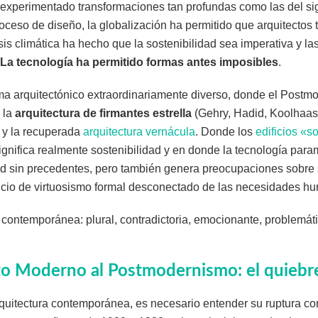
a experimentado transformaciones tan profundas como las del si
oceso de diseño, la globalización ha permitido que arquitectos 
isis climática ha hecho que la sostenibilidad sea imperativa y l
La tecnología ha permitido formas antes imposibles
.
a arquitectónico extraordinariamente diverso, donde el Postm
 la
arquitectura de firmantes estrella
(Gehry, Hadid, Koolhaas
y la recuperada
arquitectura vernácula
. Donde los
edificios «s
gnifica realmente sostenibilidad y en donde la tecnología para
d sin precedentes, pero también genera preocupaciones sobre si
cicio de virtuosismo formal desconectado de las necesidades h
a contemporánea: plural, contradictoria, emocionante, problemá
o Moderno al Postmodernismo: el quiebre
quitectura contemporánea, es necesario entender su ruptura co