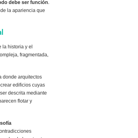
odo debe ser función
.
 de la apariencia que
al
a historia y el
compleja, fragmentada,
a donde arquitectos
rear edificios cuyas
 ser descrita mediante
arecen flotar y
sofía
ontradicciones