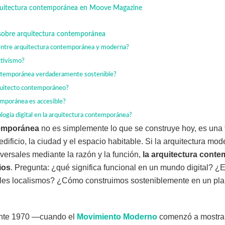
quitectura contemporánea en Moove Magazine
sobre arquitectura contemporánea
a entre arquitectura contemporánea y moderna?
ctivismo?
ontemporánea verdaderamente sostenible?
quitecto contemporáneo?
emporánea es accesible?
logía digital en la arquitectura contemporánea?
temporánea
no es simplemente lo que se construye hoy, es una
edificio, la ciudad y el espacio habitable. Si la arquitectura mo
versales mediante la razón y la función,
la arquitectura cont
ios
. Pregunta: ¿qué significa funcional en un mundo digital? ¿
iples localismos? ¿Cómo construimos sosteniblemente en un plan
nte 1970 —cuando el
Movimiento Moderno
comenzó a mostrar