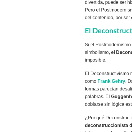
divertida, puede ser h
Pero el Postmodernism
del contenido, por ser
El Deconstruct
Si el Postmodernismo f
simbolismo,
el Decon
imposible.
El Deconstructivismo n
como
Frank Gehry
, D
formas parecían desafi
palabras. El
Guggenhe
doblarse sin lógica es
¿Por qué Deconstruct
deconstruccionista 