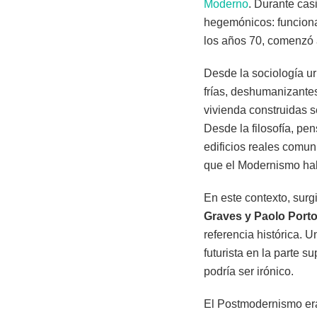
Moderno
. Durante cas
hegemónicos: funciona
los años 70, comenzó 
Desde la sociología u
frías, deshumanizantes
vivienda construidas s
Desde la filosofía, p
edificios reales comu
que el Modernismo ha
En este contexto, surg
Graves y Paolo Port
referencia histórica. U
futurista en la parte s
podría ser irónico.
El Postmodernismo er