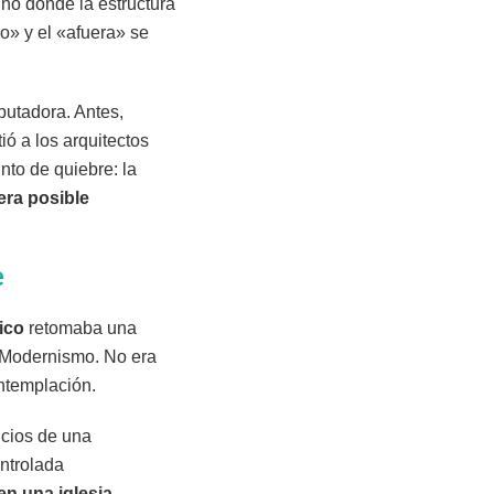
uno donde la estructura
o» y el «afuera» se
putadora. Antes,
ó a los arquitectos
nto de quiebre: la
era posible
e
ico
retomaba una
 Modernismo. No era
ontemplación.
icios de una
ontrolada
en una iglesia