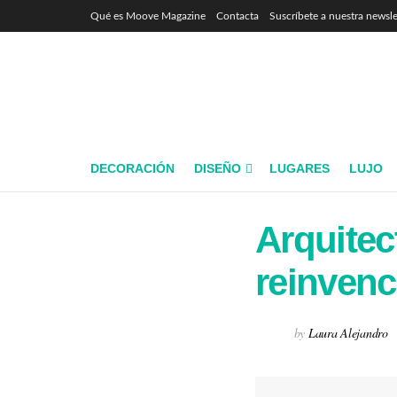
Qué es Moove Magazine
Contacta
Suscríbete a nuestra newsle
DECORACIÓN
DISEÑO
LUGARES
LUJO
Arquitec
reinvenci
by
Laura Alejandro