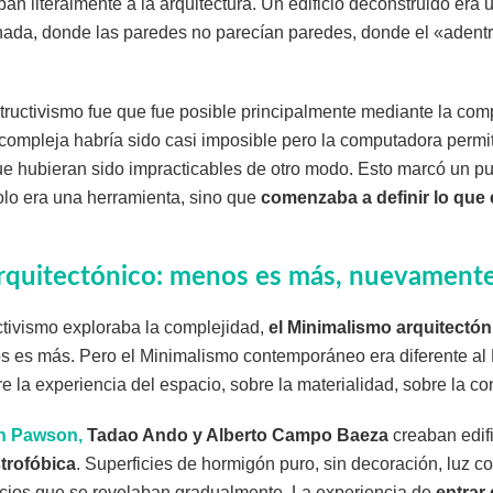
ban literalmente a la arquitectura. Un edificio deconstruido era 
ada, donde las paredes no parecían paredes, donde el «adentr
ructivismo fue que fue posible principalmente mediante la com
compleja habría sido casi imposible pero la computadora permiti
e hubieran sido impracticables de otro modo. Esto marcó un pu
solo era una herramienta, sino que
comenzaba a definir lo que 
rquitectónico: menos es más, nuevament
ctivismo exploraba la complejidad,
el Minimalismo arquitectón
 es más. Pero el Minimalismo contemporáneo era diferente al
re la experiencia del espacio, sobre la materialidad, sobre la c
n Pawson,
Tadao Ando y Alberto Campo Baeza
creaban edif
strofóbica
. Superficies de hormigón puro, sin decoración, luz c
ios que se revelaban gradualmente. La experiencia de
entrar 