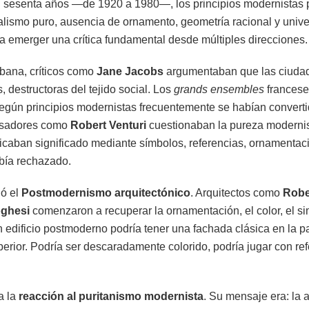
i sesenta años —de 1920 a 1980—, los principios modernistas 
lismo puro, ausencia de ornamento, geometría racional y unive
a emerger una crítica fundamental desde múltiples direcciones.
rbana, críticos como
Jane Jacobs
argumentaban que las ciudad
, destructoras del tejido social. Los
grands ensembles
franceses
egún principios modernistas frecuentemente se habían converti
ensadores como
Robert Venturi
cuestionaban la pureza modernis
nicaban significado mediante símbolos, referencias, ornamenta
bía rechazado.
ió el
Postmodernismo arquitectónico
. Arquitectos como
Robe
oghesi
comenzaron a recuperar la ornamentación, el color, el si
n edificio postmoderno podría tener una fachada clásica en la par
uperior. Podría ser descaradamente colorido, podría jugar con ref
a la
reacción al puritanismo modernista
. Su mensaje era: la 