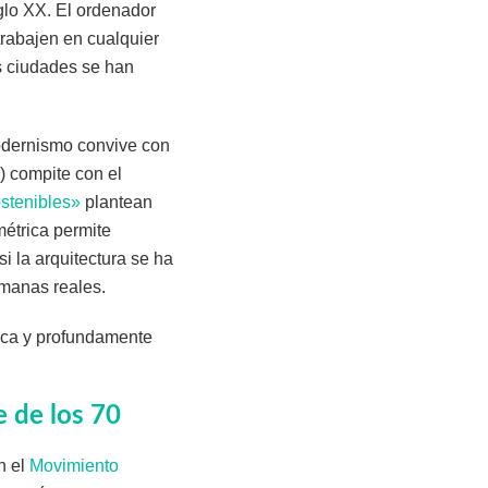
glo XX. El ordenador
trabajen en cualquier
as ciudades se han
odernismo convive con
) compite con el
ostenibles»
plantean
métrica permite
 la arquitectura se ha
umanas reales.
tica y profundamente
 de los 70
n el
Movimiento