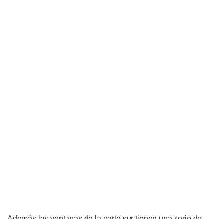
Además las ventanas de la parte sur tienen una serie de