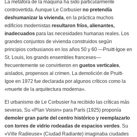
La metáfora de la máquina ha sido particularmente
controvertida. Aunque Le Corbusier
no pretendía
deshumanizar la vivienda
, en la práctica muchos
edificios modernistas
resultaron fríos, alienantes,
inadecuados
para las necesidades humanas reales. Los
grandes conjuntos de vivienda construidos según
principios corbusianos en los años 50 y 60 —Pruitt-Igoe en
St. Louis, los grands ensembles franceses—
frecuentemente se convirtieron en
guetos verticales
,
aislados, propensos al crimen. La demolición de Pruitt-
Igoe en 1972 fue declarada por algunos críticos como la
«muerte de la arquitectura moderna».
El urbanismo de Le Corbusier ha recibido las críticas más
severas. Su «Plan Voisin» para París (1925) proponía
demoler gran parte del centro histórico y reemplazarlo
con torres de vidrio rodeadas de espacios verdes
. Su
«Ville Radieuse» (Ciudad Radiante) imaginaba ciudades