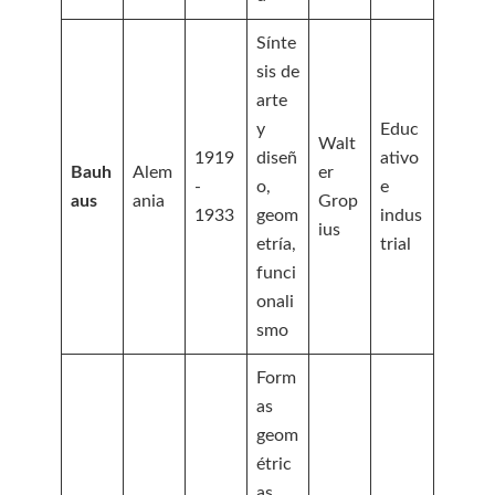
Sínte
sis de
arte
y
Educ
Walt
1919
diseñ
ativo
Bauh
Alem
er
-
o,
e
aus
ania
Grop
1933
geom
indus
ius
etría,
trial
funci
onali
smo
Form
as
geom
étric
as