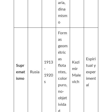
aria,
dina
mism
o
Form
as
geom
étric
as
Espiri
1913
Kazi
Supr
flota
tual y
-
mir
emat
Rusia
ntes,
exper
1920
Male
ismo
color
iment
s
vich
puro,
al
no-
objet
ivida
d