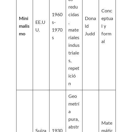
redu
Conc
1960
cidas
Mini
Dona
eptua
EE.U
s-
,
malis
ld
l y
U.
1970
mate
mo
Judd
form
s
riales
al
indus
triale
s,
repet
ició
n
Geo
metrí
a
pura,
Mate
abstr
Suiza
1930
mátic