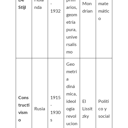
-
Mon
mate
Stijl
nda
arios,
1932
drian
mátic
geom
o
etría
pura,
unive
rsalis
mo
Geo
metrí
a
diná
mica,
Cons
1915
ideol
El
Políti
tructi
-
Rusia
ogía
Lissit
co y
vism
1930
revol
zky
social
o
s
ucion