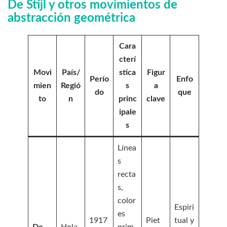
De Stijl y otros movimientos de
abstracción geométrica
Cara
cterí
Movi
País/
stica
Figur
Perío
Enfo
mien
Regió
s
a
do
que
to
n
princ
clave
ipale
s
Línea
s
recta
s,
color
Espiri
es
1917
Piet
tual y
De
Hola
prim