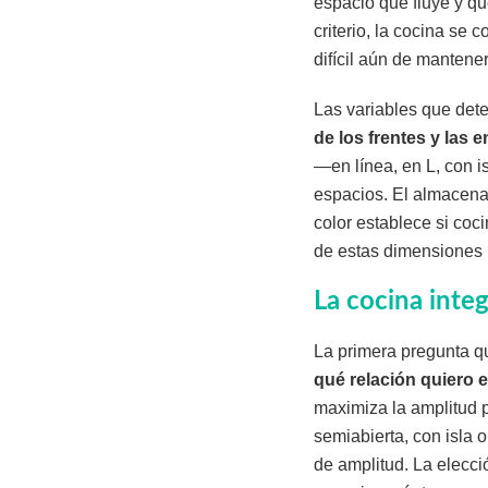
espacio que fluye y qu
criterio, la cocina se 
difícil aún de mantene
Las variables que dete
de los frentes y las 
—en línea, en L, con i
espacios. El almacena
color establece si coc
de estas dimensiones p
La cocina inte
La primera pregunta qu
qué relación quiero 
maximiza la amplitud p
semiabierta, con isla o
de amplitud. La elecci