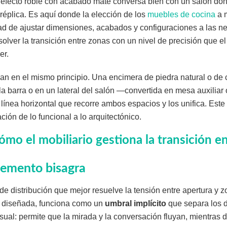
 efecto roble con acabado mate conversa bien con un salón don
 réplica. Es aquí donde la elección de los
muebles de cocina
a 
idad de ajustar dimensiones, acabados y configuraciones a las 
solver la transición entre zonas con un nivel de precisión que el
er.
an en el mismo principio. Una encimera de piedra natural o de
a barra o en un lateral del salón —convertida en mesa auxiliar 
ínea horizontal que recorre ambos espacios y los unifica. Este 
ción de lo funcional a lo arquitectónico.
ómo el mobiliario gestiona la transición e
lemento bisagra
 de distribución que mejor resuelve la tensión entre apertura y z
n diseñada, funciona como un
umbral implícito
que separa los 
sual: permite que la mirada y la conversación fluyan, mientras de