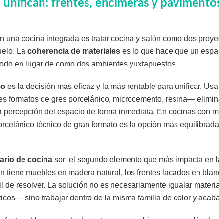
 unifican: frentes, encimeras y pavimento
en una cocina integrada es tratar cocina y salón como dos proye
uelo. La
coherencia de materiales
es lo que hace que un espac
odo en lugar de como dos ambientes yuxtapuestos.
uo
es la decisión más eficaz y la más rentable para unificar. Usa
s formatos de gres porcelánico, microcemento, resina— elimina
a percepción del espacio de forma inmediata. En cocinas con mu
rcelánico técnico de gran formato es la opción más equilibrada 
iario de cocina
son el segundo elemento que más impacta en la
lón tiene muebles en madera natural, los frentes lacados en blan
cil de resolver. La solución no es necesariamente igualar mater
ticos— sino trabajar dentro de la misma familia de color y acab