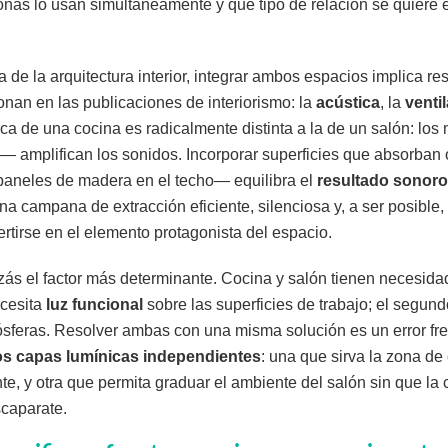
nas lo usan simultáneamente y qué tipo de relación se quiere e
a de la arquitectura interior, integrar ambos espacios implica re
nan en las publicaciones de interiorismo: la
acústica
, la
venti
ica de una cocina es radicalmente distinta a la de un salón: los
o— amplifican los sonidos. Incorporar superficies que absorba
 paneles de madera en el techo— equilibra el
resultado sonoro
na campana de extracción eficiente, silenciosa y, a ser posible,
tirse en el elemento protagonista del espacio.
zás el factor más determinante. Cocina y salón tienen necesida
ecesita
luz funcional
sobre las superficies de trabajo; el segun
sferas. Resolver ambas con una misma solución es un error fr
s capas lumínicas independientes
: una que sirva la zona de
nte, y otra que permita graduar el ambiente del salón sin que l
caparate.