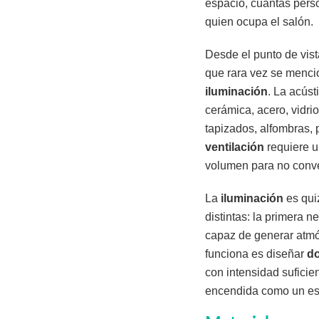
espacio, cuántas perso
quien ocupa el salón.
Desde el punto de vist
que rara vez se mencio
iluminación
. La acúst
cerámica, acero, vidri
tapizados, alfombras,
ventilación
requiere u
volumen para no conver
La
iluminación
es qui
distintas: la primera n
capaz de generar atmó
funciona es diseñar
do
con intensidad suficie
encendida como un es