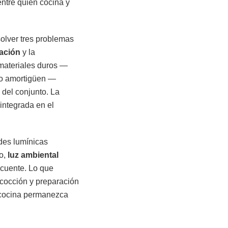
ntre quien cocina y
solver tres problemas
lación
y la
 materiales duros —
n o amortigüen —
del conjunto. La
 integrada en el
des lumínicas
do,
luz ambiental
ecuente. Lo que
 cocción y preparación
a cocina permanezca