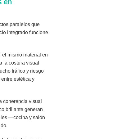
s en
ctos paralelos que
io integrado funcione
r el mismo material en
 la costura visual
cho tráfico y riesgo
entre estética y
 coherencia visual
co brillante generan
iales —cocina y salón
ado.