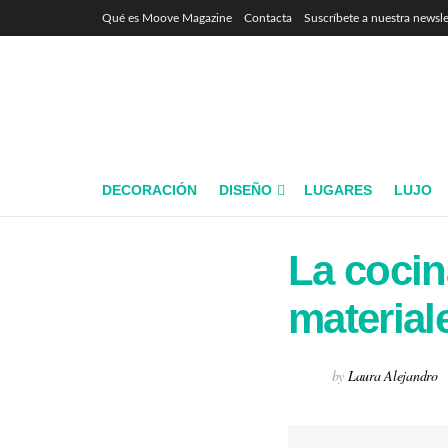
Qué es Moove Magazine
Contacta
Suscríbete a nuestra newsle
DECORACIÓN
DISEÑO
LUGARES
LUJO
La cocin
material
by
Laura Alejandro