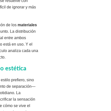
 se resuelve con
fícil de ignorar y más
ión de los
materiales
unto. La distribución
eal entre ambos
 está en uso. Y el
ículo analiza cada una
cto.
o estética
stilo prefiero, sino
mento de separación—
otidiano. La
crificar la sensación
e cómo se vive el