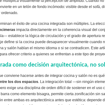
e multiplica visualmente la percepción de amplitud. Cuando no
convierte en un telón de fondo incómodo: visible desde el sofá, di
r ordenado.
rminan el éxito de una cocina integrada son múltiples. La elecc
encimeras
impacta directamente en la coherencia visual del conj
sla— establece la lógica de circulación y el grado de apertura r
je define si la cocina puede desaparecer visualmente cuando no
ina y salón hablan el mismo idioma o si se contradicen. Este art
ara ofrecer criterio a quienes se enfrentan a este tipo de proye
grada como decisión arquitectónica, no sol
e conviene hacerse antes de integrar cocina y salón no es qué e
entre los dos espacios
. La integración total —sin ningún ele
ero exige una disciplina de orden difícil de sostener en el uso c
 barra como elemento bisagra, permite cierta zonificación sin sa
ón entre ambas es arquitectónica antes que estética: depende d