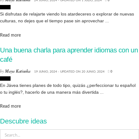
24 JUNIO, 2024 - UPDATED ON 1 JULIO, 2024
0
Jávea
Si disfrutas de relajarte viendo los atardeceres o explorar de nuevas
culturas, no dejes que el tiempo pase sin aprovechar ...
Details
Read more
Una buena charla para aprender idiomas con un
café
by
Maya Katiuska
19 JUNIO, 2024 - UPDATED ON 20 JUNIO, 2024
0
Jávea
En Jávea tienes planes de todo tipo, quizás ¿perfeccionar tu español
o tu inglés?, hacerlo de una manera más divertida ...
Details
Read more
Descubre ideas