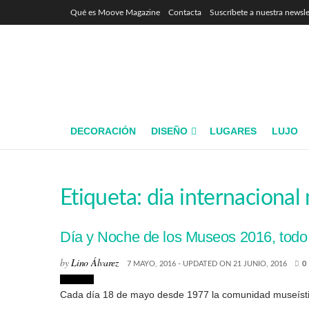
Qué es Moove Magazine
Contacta
Suscríbete a nuestra newsle
DECORACIÓN
DISEÑO
LUGARES
LUJO
Etiqueta:
dia internaciona
Día y Noche de los Museos 2016, todo 
by
Lino Álvarez
7 MAYO, 2016 - UPDATED ON 21 JUNIO, 2016
0
Eventos
Cada día 18 de mayo desde 1977 la comunidad museística 