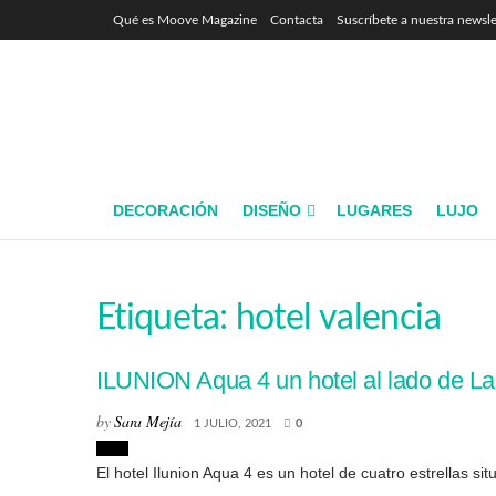
Qué es Moove Magazine
Contacta
Suscríbete a nuestra newsle
DECORACIÓN
DISEÑO
LUGARES
LUJO
Etiqueta:
hotel valencia
ILUNION Aqua 4 un hotel al lado de La 
by
Sara Mejía
1 JULIO, 2021
0
Ocio
El hotel Ilunion Aqua 4 es un hotel de cuatro estrellas sit