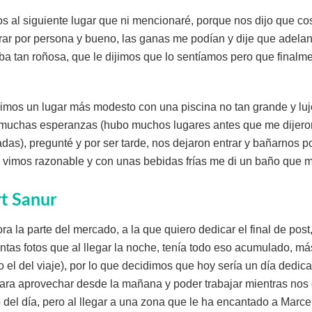
os al siguiente lugar que ni mencionaré, porque nos dijo que c
rar por persona y bueno, las ganas me podían y dije que adelan
aba tan roñosa, que le dijimos que lo sentíamos pero que finalm
 vimos un lugar más modesto con una piscina no tan grande y lu
n muchas esperanzas (hubo muchos lugares antes que me dijero
das), pregunté y por ser tarde, nos dejaron entrar y bañarnos p
 vimos razonable y con unas bebidas frías me di un baño que me
t Sanur
a la parte del mercado, a la que quiero dedicar el final de post
antas fotos que al llegar la noche, tenía todo eso acumulado, má
o el del viaje), por lo que decidimos que hoy sería un día dedica
t para aprovechar desde la mañana y poder trabajar mientras no
 del día, pero al llegar a una zona que le ha encantado a Marc