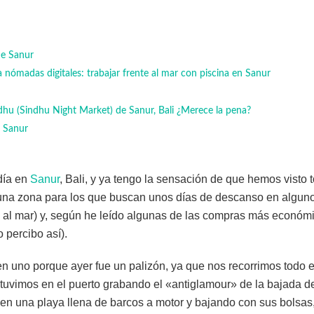
de Sanur
a nómadas digitales: trabajar frente al mar con piscina en Sanur
u (Sindhu Night Market) de Sanur, Bali ¿Merece la pena?
e Sanur
día en
Sanur
, Bali, y ya tengo la sensación de que hemos visto 
 una zona para los que buscan unos días de descanso en alguno
te al mar) y, según he leído algunas de las compras más económ
o percibo así).
n uno porque ayer fue un palizón, ya que nos recorrimos todo 
stuvimos en el puerto grabando el «antiglamour» de la bajada d
 en una playa llena de barcos a motor y bajando con sus bolsas