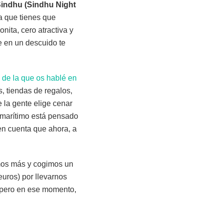
indhu (Sindhu Night
a que tienes que
nita, cero atractiva y
e en un descuido te
e de la que os hablé en
s, tiendas de regalos,
e la gente elige cenar
o marítimo está pensado
 en cuenta que ahora, a
amos más y cogimos un
euros) por llevarnos
, pero en ese momento,