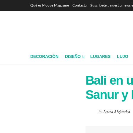
Qué es Moove Magazine
Contacta
Suscríbete a nuestra newsle
DECORACIÓN
DISEÑO
LUGARES
LUJO
Bali en 
Sanur y
by
Laura Alejandro