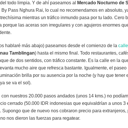
del todo limpia. Y de ahí paseamos al
Mercado Nocturno de S
. By Pass Nghura Rai, lo cual no recomendamos en absoluto, y
trechísima mientras un tráfico inmundo pasa por tu lado. Cero bo
sa porque las aceras son irregulares y con agujeros enormes qu
dente.
 os hablaré más abajo) paseamos desde el comienzo de la
call
alnau Tamblingan
) hasta el mismo final. Todo restaurantes, café
que de dos sentidos, con tráfico constante. Es la calle en la qu
levanta mucho aire que refresca bastante. Igualmente, el pase
iluminación brilla por su ausencia por la noche (y hay que tener
 ya se va el sol).
alle con nuestros 20.000 pasos andados (unos 14 kms.) no podí
ecio cerrado (50.000 IDR indonesias que equivaldrían a unos 3 
n. Supongo que de nuevo nos cobraron precio para extranjeros
no nos dieron las fuerzas para regatear.