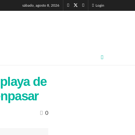
sábado, agosto 8, 2026
Login
 playa de
enpasar
0