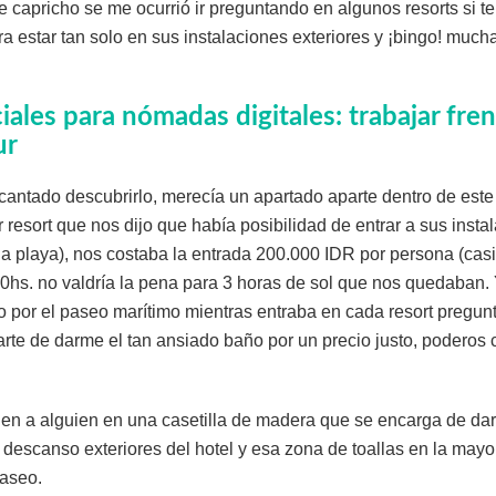
e capricho se me ocurrió ir preguntando en algunos resorts si t
 estar tan solo en sus instalaciones exteriores y ¡bingo! mucha
ales para nómadas digitales: trabajar fren
ur
ntado descubrirlo, merecía un apartado aparte dentro de este 
 resort que nos dijo que había posibilidad de entrar a sus insta
la playa), nos costaba la entrada 200.000 IDR por persona (cas
00hs. no valdría la pena para 3 horas de sol que nos quedaban.
o por el paseo marítimo mientras entraba en cada resort pregun
arte de darme el tan ansiado baño por un precio justo, poderos 
nen a alguien en una casetilla de madera que se encarga de dar 
descanso exteriores del hotel y esa zona de toallas en la mayo
aseo.