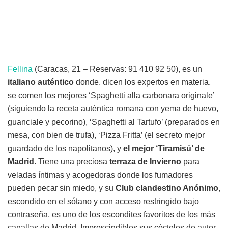
Fellina
(Caracas, 21 – Reservas: 91 410 92 50), es un
italiano auténtico
donde, dicen los expertos en materia,
se comen los mejores ‘Spaghetti alla carbonara originale’
(siguiendo la receta auténtica romana con yema de huevo,
guanciale y pecorino), ‘Spaghetti al Tartufo’ (preparados en
mesa, con bien de trufa), ‘Pizza Fritta’ (el secreto mejor
guardado de los napolitanos), y
el mejor ‘Tiramisú’ de
Madrid
. Tiene una preciosa
terraza de Invierno
para
veladas íntimas y acogedoras donde los fumadores
pueden pecar sin miedo, y su
Club clandestino Anónimo
,
escondido en el sótano y con acceso restringido bajo
contraseña, es uno de los escondites favoritos de los más
canallas de Madrid. Imprescindibles sus cócteles de autor