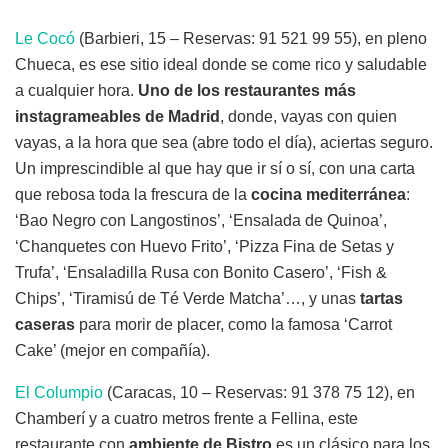
Le Cocó
(Barbieri, 15 – Reservas: 91 521 99 55), en pleno
Chueca, es ese sitio ideal donde se come rico y saludable
a cualquier hora.
Uno de los restaurantes más
instagrameables de Madrid
, donde, vayas con quien
vayas, a la hora que sea (abre todo el día), aciertas seguro.
Un imprescindible al que hay que ir sí o sí, con una carta
que rebosa toda la frescura de la
cocina mediterránea
:
‘Bao Negro con Langostinos’, ‘Ensalada de Quinoa’,
‘Chanquetes con Huevo Frito’, ‘Pizza Fina de Setas y
Trufa’, ‘Ensaladilla Rusa con Bonito Casero’, ‘Fish &
Chips’, ‘Tiramisú de Té Verde Matcha’…, y unas
tartas
caseras
para morir de placer, como la famosa ‘Carrot
Cake’ (mejor en compañía).
El Columpio
(Caracas, 10 – Reservas: 91 378 75 12), en
Chamberí y a cuatro metros frente a Fellina, este
restaurante con
ambiente de Bistro
es un clásico para los