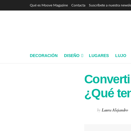
Qué es Moove Magazine
Contacta
Suscríbete a nuestra newsle
DECORACIÓN
DISEÑO
LUGARES
LUJO
Converti
¿Qué te
by
Laura Alejandro