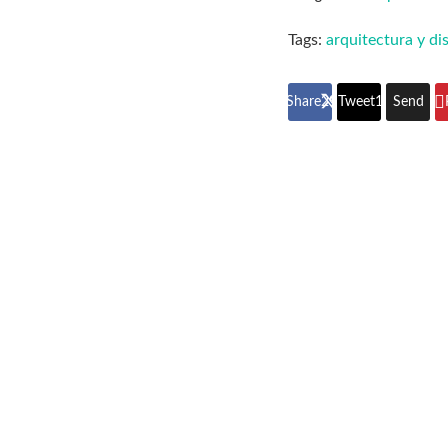
Tags:
arquitectura y di
Share
297
Tweet
186
Send