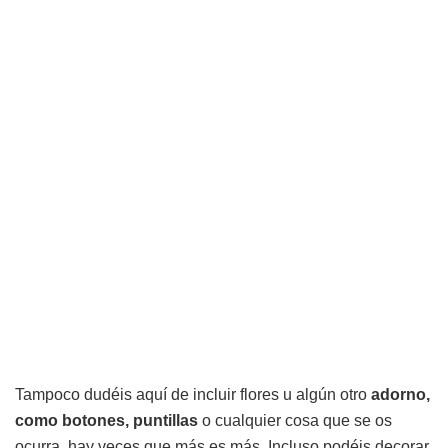
Tampoco dudéis aquí de incluir flores u algún otro
adorno,
como botones, puntillas
o cualquier cosa que se os
ocurra, hay veces que más es más. Incluso podéis decorar