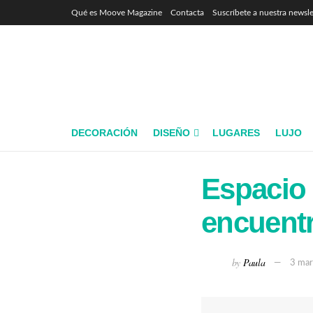
Qué es Moove Magazine
Contacta
Suscríbete a nuestra newsle
DECORACIÓN
DISEÑO
LUGARES
LUJO
Espacio 
encuentr
by
Paula
3 mar