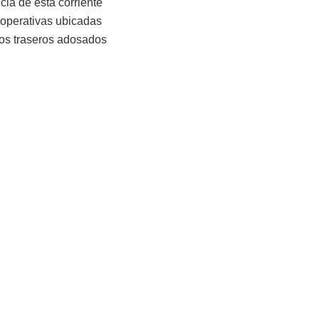
ncia de esta corriente
ooperativas ubicadas
tos traseros adosados