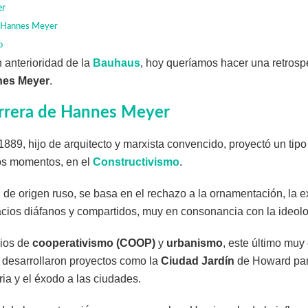
er
e Hannes Meyer
o
anterioridad de la
Bauhaus
, hoy queríamos hacer una retrosp
nes
Meyer
.
carrera de Hannes Meyer
889, hijo de arquitecto y marxista convencido, proyectó un tipo
os momentos, en el
Constructivismo
.
a, de origen ruso, se basa en el rechazo a la ornamentación, la 
acios diáfanos y compartidos, muy en consonancia con la ideolo
dios de
cooperativismo (COOP)
y
urbanismo
, este último muy
e desarrollaron proyectos como la
Ciudad Jardín
de Howard para
ria y el éxodo a las ciudades.