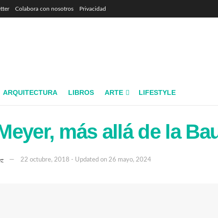
tter
Colabora con nosotros
Privacidad
ARQUITECTURA
LIBROS
ARTE
LIFESTYLE
eyer, más allá de la B
ez
22 octubre, 2018 - Updated on 26 mayo, 2024