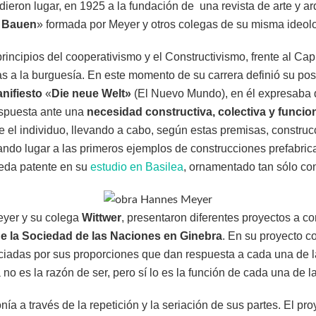
dieron lugar, en 1925 a la fundación de una revista de arte y 
m Bauen
» formada por Meyer y otros colegas de su misma ideolo
principios del cooperativismo y el Constructivismo, frente al Ca
s a la burguesía. En este momento de su carrera definió su posi
nifiesto
«
Die neue Welt»
(El Nuevo Mundo), en él expresaba q
espuesta ante una
necesidad constructiva, colectiva y funcio
el individuo, llevando a cabo, según estas premisas, construc
ando lugar a las primeros ejemplos de construcciones prefabri
da patente en su
estudio en Basilea
, ornamentado tan sólo con
eyer y su colega
Wittwer
, presentaron diferentes proyectos a co
 de la Sociedad de las Naciones en Ginebra
. En su proyecto co
nciadas por sus proporciones que dan respuesta a cada una de 
a no es la razón de ser, pero sí lo es la función de cada una de l
ía a través de la repetición y la seriación de sus partes. El pr