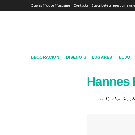
Qué es Moove Magazine
Contacta
Suscríbete a nuestra newsle
DECORACIÓN
DISEÑO
LUGARES
LUJO
Hannes M
by
Almudena Gonzál