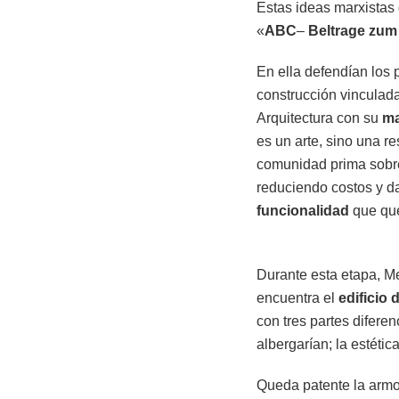
Estas ideas marxistas 
«
ABC
–
Beltrage zu
En ella defendían los 
construcción vinculada
Arquitectura con su
ma
es un arte, sino una r
comunidad prima sobre 
reduciendo costos y d
funcionalidad
que que
Durante esta etapa, M
encuentra el
edificio
con tres partes difere
albergarían; la estétic
Queda patente la armon