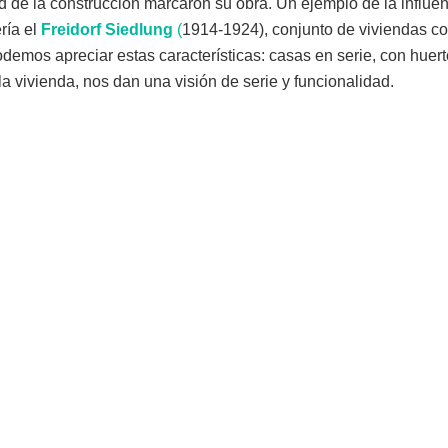
idad de la construcción marcaron su obra. Un ejemplo de la influe
ría el
Freidorf
Siedlung
(
1914-1924), conjunto de viviendas c
demos apreciar estas características: casas en serie, con huer
 la vivienda, nos dan una visión de serie y funcionalidad.