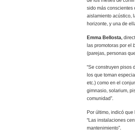
de los meses de confin
sido más conscientes de
aislamiento acústico, 
horizonte, y una de el
Emma Bellosta,
direc
las promotoras por el
b
(parejas, personas que
“Se construyen pisos d
los que toman especial
etc.) como en el conju
gimnasio, solarium, pi
comunidad”.
Por último, indicó que
“Las instalaciones cent
mantenimiento”.