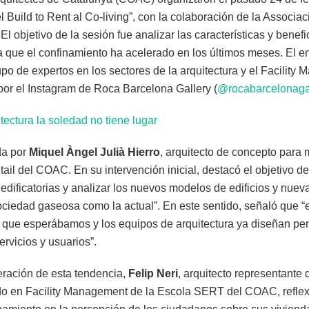
 Build to Rent al Co-living”, con la colaboración de la Associac
objetivo de la sesión fue analizar las características y benefi
 que el confinamiento ha acelerado en los últimos meses. El en
upo de expertos en los sectores de la arquitectura y el Facility
 por el Instagram de Roca Barcelona Gallery (
@rocabarcelonaga
tectura la soledad no tiene lugar
da por
Miquel Àngel Julià Hierro
, arquitecto de concepto para
tail del COAC. En su intervención inicial, destacó el objetivo d
as edificatorias y analizar los nuevos modelos de edificios y nu
sociedad gaseosa como la actual”. En este sentido, señaló que “
 que esperábamos y los equipos de arquitectura ya diseñan pe
ervicios y usuarios”.
eración de esta tendencia,
Felip Neri
, arquitecto representante
ado en Facility Management de la Escola SERT del COAC, reflex