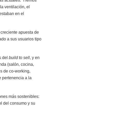
s actuales: “
Hemos
a ventilación, el
 estaban en el
creciente apuesta de
ado a sus usuarios tipo
s del
build to sell
, y en
nda (salón, cocina,
os de co-working,
e pertenencia a la
iones más sostenibles:
rol del consumo y su