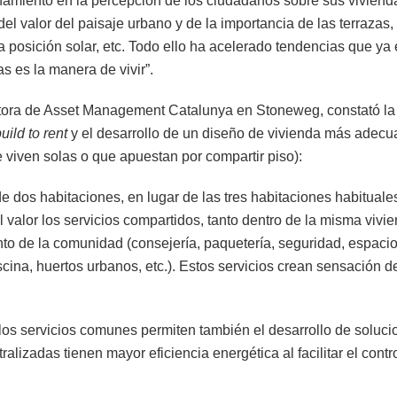
amiento en la percepción de los ciudadanos sobre sus vivienda
l valor del paisaje urbano y de la importancia de las terrazas, l
la posición solar, etc. Todo ello ha acelerado tendencias que ya
las es la manera de vivir”.
tora de Asset Management Catalunya en Stoneweg, constató la 
uild to rent
y el desarrollo de un diseño de vivienda más adecu
 viven solas o que apuestan por compartir piso):
e dos habitaciones, en lugar de las tres habitaciones habituale
 valor los servicios compartidos, tanto dentro de la misma vivie
nto de la comunidad (consejería, paquetería, seguridad, espaci
scina, huertos urbanos, etc.). Estos servicios crean sensación d
 los servicios comunes permiten también el desarrollo de soluc
ralizadas tienen mayor eficiencia energética al facilitar el cont