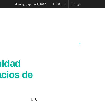
domingo, agosto 9, 2026
Login
nidad
acios de
0