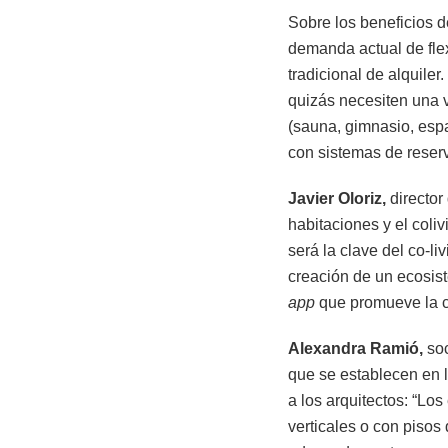
Sobre los beneficios d
demanda actual de fle
tradicional de alquil
quizás necesiten una 
(sauna, gimnasio, espa
con sistemas de reser
Javier Oloriz,
director 
habitaciones y el coli
será la clave del co-l
creación de un ecosist
app
que promueve la c
Alexandra Ramió,
soc
que se establecen en 
a los arquitectos: “Lo
verticales o con pisos