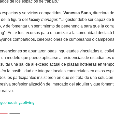
dos de los espacios de trabajo.”
s espacios y servicios compartidos,
Vanessa Sans,
directora d
 de la figura del
facility manager
: “El gestor debe ser capaz de tr
o, y de fomentar un sentimiento de pertenencia para que la comu
ing”. Entre los recursos para dinamizar a la comunidad destacó 
ayunos compartidos, celebraciones de cumpleaños o campeona
ntervenciones se apuntaron otras inquietudes vinculadas al coliv
es un modelo que puede aplicarse a residencias de estudiantes 
esultar una salida al exceso actual de plazas hoteleras en tem
ién la posibilidad de integrar locales comerciales en estos es
os los participantes insistieron en que se trata de una solución
resiva profesionalización del mercado del alquiler y que fomen
borativo.
ng
cohousing
coliving