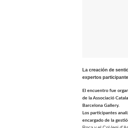
La creación de sentid
expertos participant
El encuentro fue organ
de la Associació Catal
Barcelona Gallery.
Los participantes anali
encargado de la gesti
Roca y
el Col·legi d’