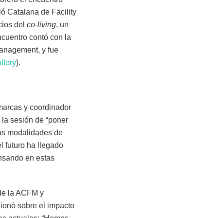
ió Catalana de Facility
cios del
co-living
, un
cuentro contó con la
 Management, y fue
llery
).
 marcas y coordinador
e la sesión de “poner
evas modalidades de
el futuro ha llegado
nsando en estas
 de la ACFM y
ionó sobre el impacto