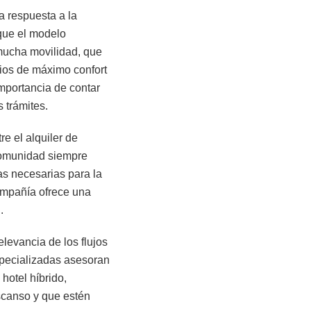
 respuesta a la
que el modelo
 mucha movilidad, que
cios de máximo confort
importancia de contar
s trámites.
re el alquiler de
 comunidad siempre
cas necesarias para la
compañía ofrece una
d.
levancia de los flujos
specializadas asesoran
hotel híbrido,
escanso y que estén