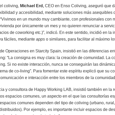
el coliving,
Michael Erd,
CEO en Enso Coliving, aseguró que da
xibilidad y accesibilidad, mediante soluciones más asequibles 
er. “Vivimos en un mundo muy cambiante, con profesionales con
vivienda por únicamente un mes y no quieren renunciar a servi
cios de coworking etc.)”, indicó. En este sentido, incidió en la 
va fáciles, mediante
apps
o similares, para facilitar al máximo lo
de Operaciones en Starcity Spain, insistió en las diferencias ent
ving: “La consigna es muy clara: la creación de comunidad. La
iving. Si no existe interacción, nunca se conseguirán las dinámi
ema de co-living”. Para fomentar este espíritu explicó que su 
omunicación e interacción entre los miembros de la comunida
ia y consultora de Happy Working LAB, insistió también en la re
los espacios comunes, un aspecto en el que las consultorías e
s espacios comunes dependen del tipo de coliving (urbano, rural, 
 distribuidos). Por ejemplo, es importante incluir espacios de d