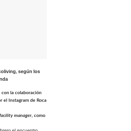
coliving, según los
enda
 con la colaboración
r el Instagram de Roca
facility manager
, como
.
brero el encuentro