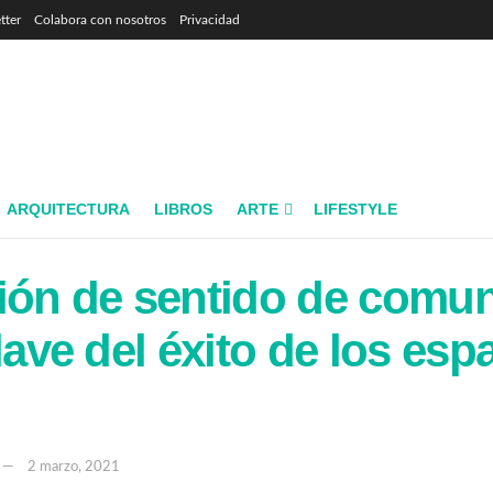
tter
Colabora con nosotros
Privacidad
ARQUITECTURA
LIBROS
ARTE
LIFESTYLE
ión de sentido de comu
lave del éxito de los esp
2 marzo, 2021