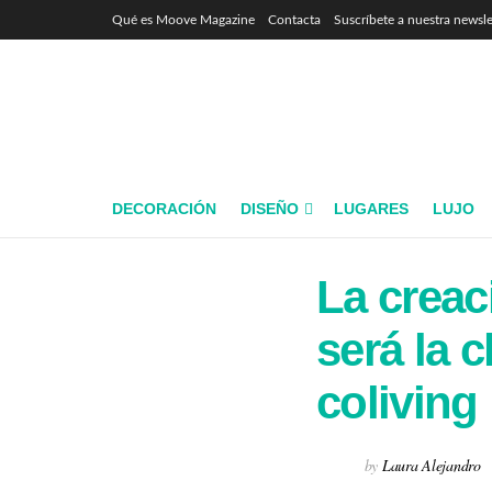
Qué es Moove Magazine
Contacta
Suscríbete a nuestra newsle
DECORACIÓN
DISEÑO
LUGARES
LUJO
La creac
será la c
coliving
by
Laura Alejandro