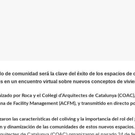
o de comunidad será la clave del éxito de los espacios de 
es en un encuentro virtual sobre nuevos conceptos de vivi
izado por Roca y el Col·legi d’Arquitectes de Catalunya (COAC),
ana de Facility Management (ACFM), y transmitido en directo po
zaron las características del coliving y la importancia del rol del
ón y dinamización de las comunidades de estos nuevos espacios
Arquitectes de Catalunya (COAC) organizaron el pasado 24 de fe