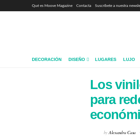
Qué es Moove Magazine
Contacta
Suscríbete a nuestra newsle
DECORACIÓN
DISEÑO
LUGARES
LUJO
Los vini
para red
económi
by
Alexandra Casa