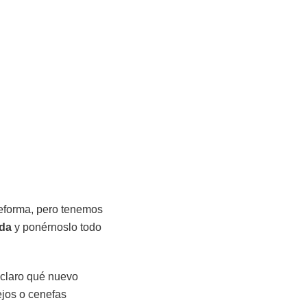
reforma, pero tenemos
ida
y ponérnoslo todo
 claro qué nuevo
ejos o cenefas