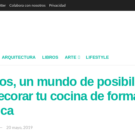
tter
Colabora con nosotros
Privacidad
ARQUITECTURA
LIBROS
ARTE
LIFESTYLE
los, un mundo de posibi
ecorar tu cocina de form
ca
20 mayo, 2019