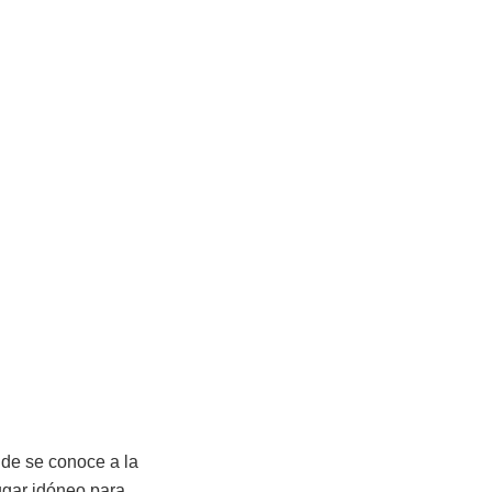
nde se conoce a la
lugar idóneo para