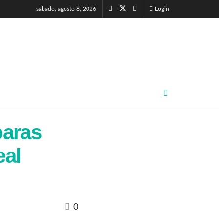
sábado, agosto 8, 2026
Login
paras
eal
0