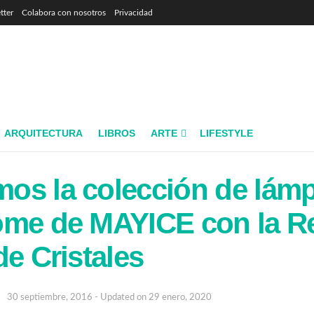
tter
Colabora con nosotros
Privacidad
ARQUITECTURA
LIBROS
ARTE
LIFESTYLE
os la colección de lám
ome de MAYICE con la R
de Cristales
30 septiembre, 2016 - Updated on 29 enero, 2020