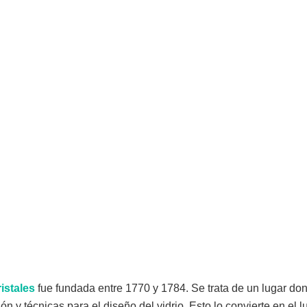
istales
fue fundada entre 1770 y 1784. Se trata de un lugar do
ón y técnicas para el diseño del vidrio. Esto lo convierte en el 