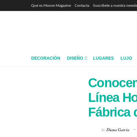
Qué es Moove Magazine
Contacta
Suscríbete a nuestra newsle
DECORACIÓN
DISEÑO
LUGARES
LUJO
Conocem
Línea H
Fábrica 
by
Diana García