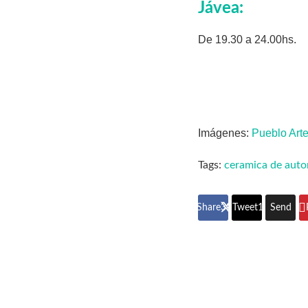
Jávea:
De 19.30 a 24.00hs.
Imágenes:
Pueblo Art
Tags:
ceramica de auto
Share
300
Tweet
187
Send