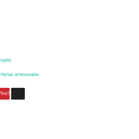
esano
r
ferias artesanales
Pin
67