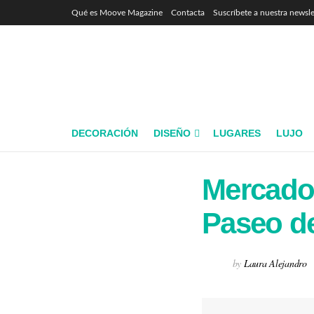
Qué es Moove Magazine
Contacta
Suscríbete a nuestra newsle
DECORACIÓN
DISEÑO
LUGARES
LUJO
Mercado 
Paseo de
by
Laura Alejandro