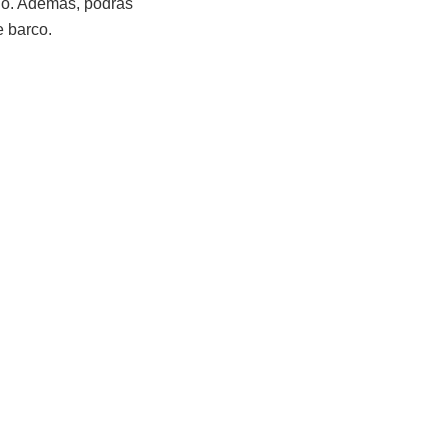
lgo. Además, podrás
e barco.