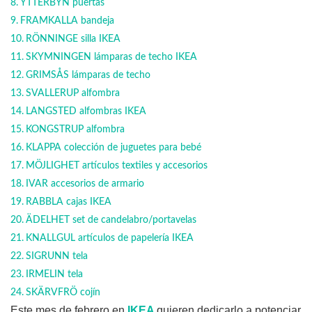
YTTERBYN puertas
FRAMKALLA bandeja
RÖNNINGE silla IKEA
SKYMNINGEN lámparas de techo IKEA
GRIMSÅS lámparas de techo
SVALLERUP alfombra
LANGSTED alfombras IKEA
KONGSTRUP alfombra
KLAPPA colección de juguetes para bebé
MÖJLIGHET artículos textiles y accesorios
IVAR accesorios de armario
RABBLA cajas IKEA
ÄDELHET set de candelabro/portavelas
KNALLGUL artículos de papelería IKEA
SIGRUNN tela
IRMELIN tela
SKÄRVFRÖ cojín
Este mes de febrero en
IKEA
quieren dedicarlo a potenciar