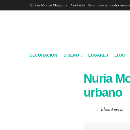
Qué es Moove Magazine
Contacta
Suscríbete a nuestra newsle
DECORACIÓN
DISEÑO
LUGARES
LUJO
Nuria Mor
urbano
by
Elena Astorga