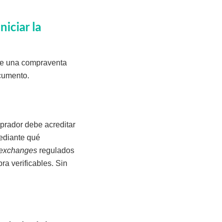
iciar la
que una compraventa
ocumento.
mprador debe acreditar
mediante qué
exchanges
regulados
a verificables. Sin