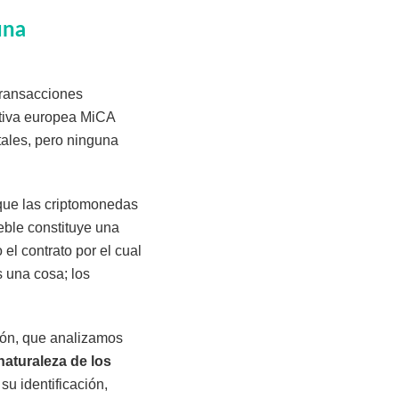
una
transacciones
tiva europea MiCA
itales, pero ninguna
 que las criptomonedas
eble constituye una
el contrato por el cual
s una cosa; los
ción, que analizamos
naturaleza de los
 su identificación,