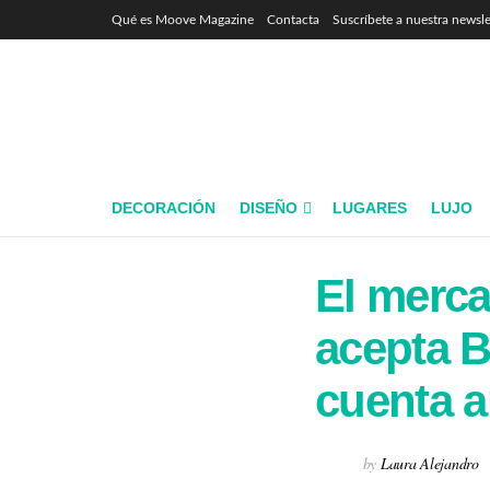
Qué es Moove Magazine
Contacta
Suscríbete a nuestra newsle
DECORACIÓN
DISEÑO
LUGARES
LUJO
El merca
acepta B
cuenta a
by
Laura Alejandro