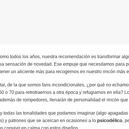
como todos los años, nuestra recomendación es transformar alg
sa sensación de novedad. Ese empuje que necesitamos para pr
tener un aliciente más para recogernos en nuestro rincón más e
tal, de la que somos fans incondicionales, ¿por qué no echamos
60 o 70 para retrotraernos a otra época y refugiarnos en ella? L
además de rompedores, llenarán de personalidad el rincón que 
y todas las tonalidades que podamos imaginar (algo apagadas 
as) y patrones que se acercan en ocasiones a lo
psicodélico
, p
s convivir en calma con estos diseños.