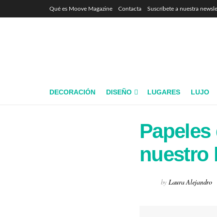
Qué es Moove Magazine
Contacta
Suscríbete a nuestra newsle
DECORACIÓN
DISEÑO
LUGARES
LUJO
Papeles 
nuestro
by
Laura Alejandro