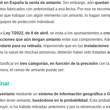
ió en España la venta de amianto
. Sin embargo, aún
quedan 
ntos fabricados con anterioridad a esa fecha. Por eso se recom
an que trabajar con algún elemento con amianto, lo hagan sie
uipos de protección individual.
la
Ley 7/2022, de 8 de abril
, se insta a los ayuntamientos a
cre
ucciones que aún tengan amianto
entre sus componentes. Ade
ndario para su retirada
, imponiendo que en las
instalaciones
ara la salud de muchas personas, deberán haber sido tratadas
a
lasificar en
tres categorías, en función de la precisión
con la
nera, el censo de amianto puede ser:
inar
ventario
mediante un
sistema de información geográfica o G
den tener amianto,
basándose en la probabilidad
. Esta proba
uyó, si ha habido retiradas anteriores y por la observación a tra