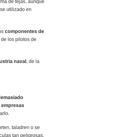
orma de tejas, aunque
se utilizado en
os
componentes de
s
de los pilotos de
ustria
naval
, de la
demasiado
o
empresas
rlo.
rten, taladren o se
culas tan peligrosas.