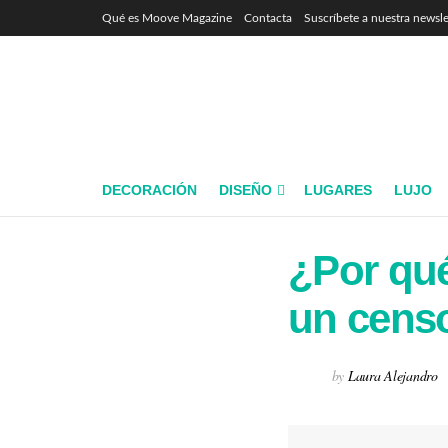
Qué es Moove Magazine
Contacta
Suscríbete a nuestra newsle
DECORACIÓN
DISEÑO
LUGARES
LUJO
¿Por qué
un cens
by
Laura Alejandro