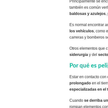
Principalmente se enc
también es común verlo
baldosas y azulejos
,
Es normal encontrar a
los vehículos
, como e
carreras y bomberos s
Otros elementos que c
siderurgia
y del
secto
Por qué es pel
Estar en contacto con 
prolongado
en el tiem
especializadas en el 
Cuando
se derriba un
rompan elementos con a