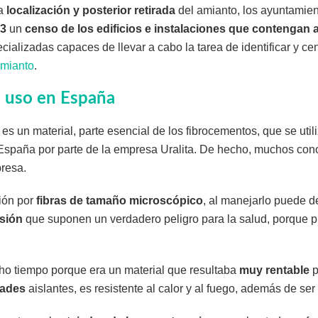
ta
localización y posterior retirada
del amianto, los ayuntamie
23
un
censo de los edificios e instalaciones que contengan 
ializadas capaces de llevar a cabo la tarea de identificar y cen
Amianto
.
u uso en España
es un material, parte esencial de los fibrocementos, que se util
 España por parte de la empresa Uralita. De hecho, muchos con
resa.
ión por
fibras de tamaño microscópico
, al manejarlo puede de
nsión
que suponen un verdadero peligro para la salud, porque
cho tiempo porque era un material que resultaba
muy rentable
p
dades
aislantes, es resistente al calor y al fuego, además de ser