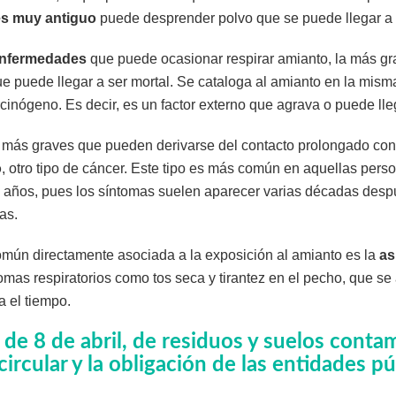
es muy antiguo
puede desprender polvo que se puede llegar a r
enfermedades
que puede ocasionar respirar amianto, la más gr
ue puede llegar a ser mortal. Se cataloga al amianto en la mism
inógeno. Es decir, es un factor externo que agrava o puede lleg
s más graves que pueden derivarse del contacto prolongado con 
o
, otro tipo de cáncer. Este tipo es más común en aquellas pers
e años, pues los síntomas suelen aparecer varias décadas des
as.
ún directamente asociada a la exposición al amianto es la
as
omas respiratorios como tos seca y tirantez en el pecho, que se 
a el tiempo.
 de 8 de abril, de residuos y suelos conta
rcular y la obligación de las entidades pú