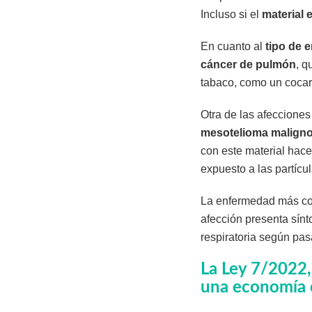
Incluso si el
material 
En cuanto al
tipo de 
cáncer de pulmón
, q
tabaco, como un cocarc
Otra de las afeccione
mesotelioma malign
con este material hac
expuesto a las partícul
La enfermedad más com
afección presenta sínt
respiratoria según pas
La Ley 7/2022,
una economía ci