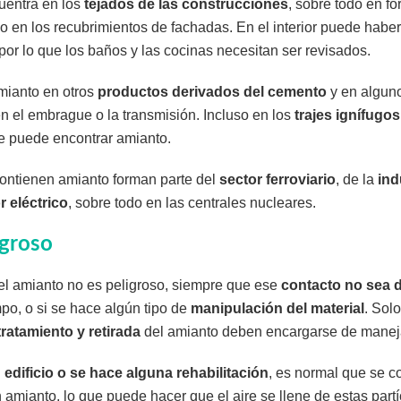
uentra en los
tejados de las construcciones
, sobre todo en f
 en los recubrimientos de fachadas. En el interior puede haber
 por lo que los baños y las cocinas necesitan ser revisados.
mianto en otros
productos derivados del cemento
y en algun
n el embrague o la transmisión. Incluso en los
trajes ignífugo
e puede encontrar amianto.
ontienen amianto forman parte del
sector ferroviario
, de la
ind
r eléctrico
, sobre todo en las centrales nucleares.
igroso
el amianto no es peligroso, siempre que ese
contacto no sea 
po, o si se hace algún tipo de
manipulación del material
. Sol
tratamiento y retirada
del amianto deben encargarse de maneja
 edificio o se hace alguna rehabilitación
, es normal que se co
mianto, lo que puede hacer que el aire se llene de estas partí