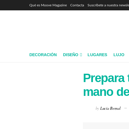
Qué es Moove Magazine
Contacta
Suscríbete a nuestra newsle
DECORACIÓN
DISEÑO
LUGARES
LUJO
Prepara 
mano de
by
Lucía Bernal