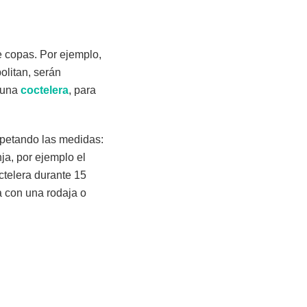
e copas. Por ejemplo,
olitan, serán
 una
coctelera
, para
espetando las medidas:
nja, por ejemplo el
ctelera durante 15
a con una rodaja o