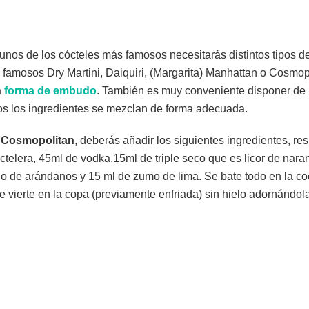
unos de los cócteles más famosos necesitarás distintos tipos d
os famosos Dry Martini, Daiquiri, (Margarita) Manhattan o Cosmop
n
forma de embudo
. También es muy conveniente disponer de
os los ingredientes se mezclan de forma adecuada.
o
Cosmopolitan
, deberás añadir los siguientes ingredientes, r
octelera, 45ml de vodka,15ml de triple seco que es licor de nara
o de arándanos y 15 ml de zumo de lima. Se bate todo en la co
vierte en la copa (previamente enfriada) sin hielo adornándol