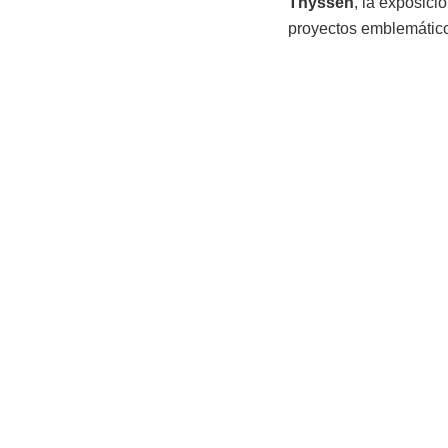
Thyssen
, la exposici
proyectos emblemáticos