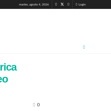
martes, agosto 4, 2026
Login
rica
eo
0