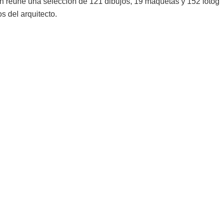
ón reúne una selección de 121 dibujos, 19 maquetas y 152 fotogr
 del arquitecto.