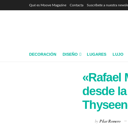
Qué es Moove Magazine
Contacta
Suscríbete a nuestra newsle
DECORACIÓN
DISEÑO
LUGARES
LUJO
«Rafael 
desde la
Thyseen
by
Pilar Romero