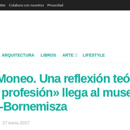
tter
Colabora con nosotros
Privacidad
ARQUITECTURA
LIBROS
ARTE
LIFESTYLE
Moneo. Una reflexión teó
 profesión» llega al mus
-Bornemisza
27 marzo, 2017