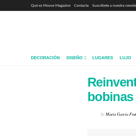
Qué es Moove Magazine
Contacta
Suscríbete a nuestra newsle
DECORACIÓN
DISEÑO
LUGARES
LUJO
Reinvent
bobinas 
by
María García Fru