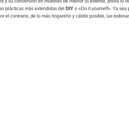
es y su conversión en muebles de interior (o exterior, ahora lo 
las prácticas más extendidas del
DIY
o «Do it yourself». Ya sea 
por el contrario, de lo más hogareño y cálido posible, las bobina