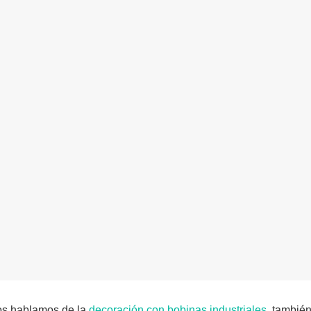
s hablamos de la
decoración con bobinas industriales
, tambié