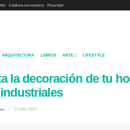
tter
Colabora con nosotros
Privacidad
ARQUITECTURA
LIBROS
ARTE
LIFESTYLE
a la decoración de tu h
industriales
tos
23 julio, 2015