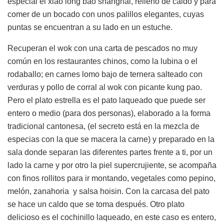
especial el xiao long bao shanghai, relleno de caldo y para
comer de un bocado con unos palillos elegantes, cuyas
puntas se encuentran a su lado en un estuche.
Recuperan el wok con una carta de pescados no muy
común en los restaurantes chinos, como la lubina o el
rodaballo; en carnes lomo bajo de ternera salteado con
verduras y pollo de corral al wok con picante kung pao.
Pero el plato estrella es el pato laqueado que puede ser
entero o medio (para dos personas), elaborado a la forma
tradicional cantonesa, (el secreto está en la mezcla de
especias con la que se macera la carne) y preparado en la
sala donde separan las diferentes partes frente a ti, por un
lado la carne y por otro la piel supercrujiente, se acompaña
con finos rollitos para ir montando, vegetales como pepino,
melón, zanahoria y salsa hoisin. Con la carcasa del pato
se hace un caldo que se toma después. Otro plato
delicioso es el cochinillo laqueado, en este caso es entero,