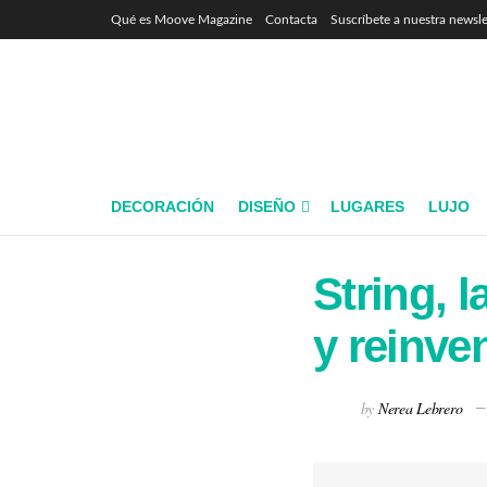
Qué es Moove Magazine
Contacta
Suscríbete a nuestra newsle
DECORACIÓN
DISEÑO
LUGARES
LUJO
String, 
y reinve
by
Nerea Lebrero