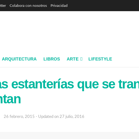
tter
Colabora con nosotros
Privacidad
ARQUITECTURA
LIBROS
ARTE
LIFESTYLE
las estanterías que se tr
ntan
26 febrero, 2015 - Updated on 27 julio, 2016