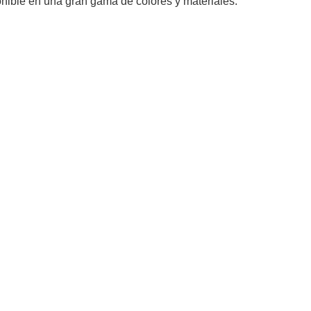
onible en una gran gama de colores y materiales.