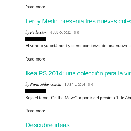
Details
Read more
Leroy Merlin presenta tres nuevas cole
by
Redacción
6 JULIO, 2022
0
Decoración
El verano ya está aquí y como comienzo de una nueva 
Details
Read more
Ikea PS 2014: una colección para la v
by
Nuria Jódar García
1 ABRIL, 2014
0
Creatividad
Bajo el tema "On the Move", a partir del próximo 1 de Abr
Details
Read more
Descubre ideas