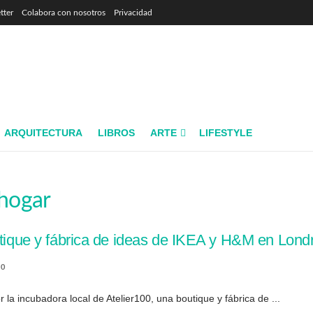
tter
Colabora con nosotros
Privacidad
ARQUITECTURA
LIBROS
ARTE
LIFESTYLE
 hogar
utique y fábrica de ideas de IKEA y H&M en Lond
0
 la incubadora local de Atelier100, una boutique y fábrica de ...