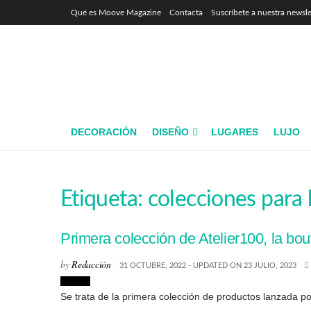
Qué es Moove Magazine
Contacta
Suscríbete a nuestra newsle
DECORACIÓN
DISEÑO
LUGARES
LUJO
Etiqueta:
colecciones para
Primera colección de Atelier100, la bo
by
Redacción
31 OCTUBRE, 2022 - UPDATED ON 23 JULIO, 2023
Diseño
Se trata de la primera colección de productos lanzada por