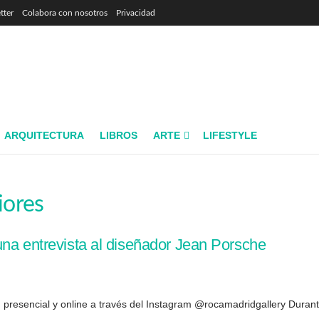
tter
Colabora con nosotros
Privacidad
ARQUITECTURA
LIBROS
ARTE
LIFESTYLE
iores
una entrevista al diseñador Jean Porsche
: presencial y online a través del Instagram @rocamadridgallery Durante