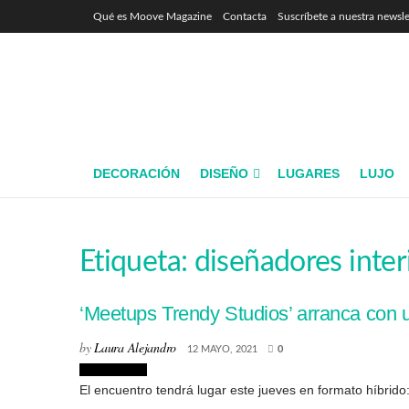
Qué es Moove Magazine
Contacta
Suscríbete a nuestra newsle
DECORACIÓN
DISEÑO
LUGARES
LUJO
Etiqueta:
diseñadores inter
‘Meetups Trendy Studios’ arranca con 
by
Laura Alejandro
12 MAYO, 2021
0
Interiorismo
El encuentro tendrá lugar este jueves en formato híbrido