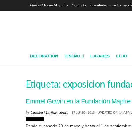
Qué es Moove Magazine
Contacta
Suscríbete a nuestra newsle
DECORACIÓN
DISEÑO
LUGARES
LUJO
Etiqueta:
exposicion funda
Emmet Gowin en la Fundación Mapfre
by
Carmen Martínez Souto
17 JUNIO, 2013 - UPDATED ON 14 ABRIL
Fotografía
Desde el pasado 29 de mayo y hasta el 1 de septiembre pod