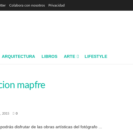
tter
Colabora con nosotros
Privacidad
ARQUITECTURA
LIBROS
ARTE
LIFESTYLE
cion mapfre
, 2015
0
rás disfrutar de las obras artísticas del fotógrafo ...