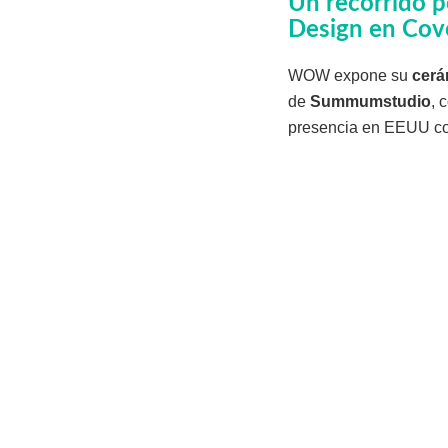
Un recorrido p
Design en Cov
WOW expone su
cerá
de
Summumstudio
, 
presencia en EEUU con