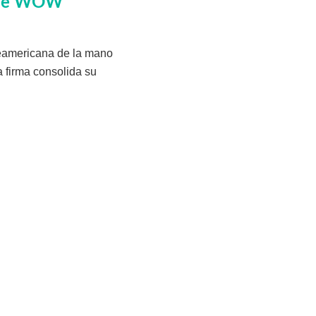
a de WOW
teamericana de la mano
a firma consolida su