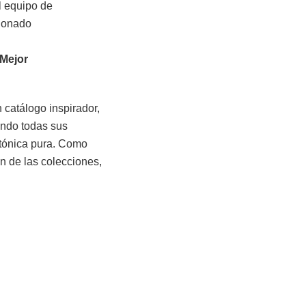
l equipo de
donado
 Mejor
 catálogo inspirador,
sando todas sus
ectónica pura. Como
ón de las colecciones,