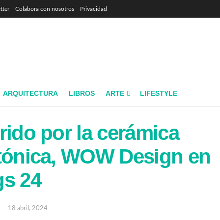
tter
Colabora con nosotros
Privacidad
ARQUITECTURA
LIBROS
ARTE
LIFESTYLE
rido por la cerámica
ctónica, WOW Design en
gs 24
18 abril, 2024