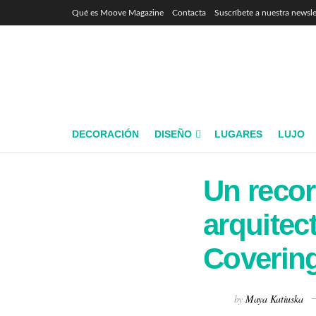
Qué es Moove Magazine
Contacta
Suscríbete a nuestra newsle
DECORACIÓN
DISEÑO
LUGARES
LUJO
Un recor
arquite
Coverin
by
Maya Katiuska