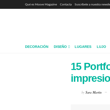
Qué es Moove Magazine
Contacta
Suscríbete a nuestra newsle
DECORACIÓN
DISEÑO
LUGARES
LUJO
15 Portfo
impresi
by
Sara Martín