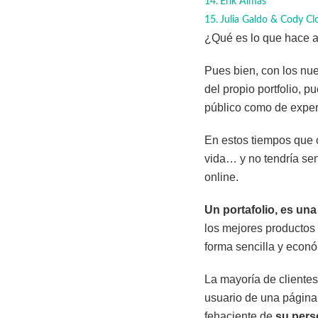
Erik Almas
Julia Galdo & Cody Cl
¿Qué es lo que hace a 
Pues bien, con los nu
del propio portfolio, p
público como de exper
En estos tiempos que c
vida… y no tendría sen
online.
Un portafolio, es una
los mejores productos
forma sencilla y econ
La mayoría de clientes
usuario de una página 
fehaciente de
su perso