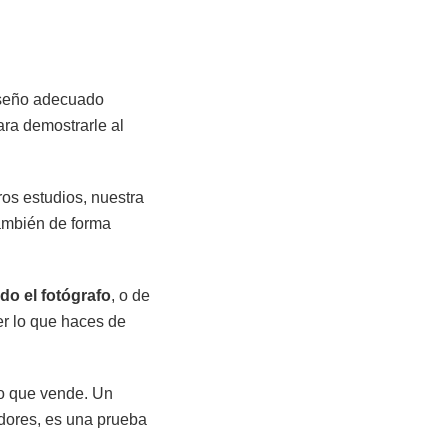
iseño adecuado
para demostrarle al
ros estudios, nuestra
también de forma
do el fotógrafo
, o de
r lo que haces de
lo que vende. Un
idores, es una prueba