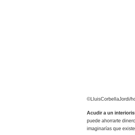
©LluisCorbellaJordi/h
Acudir a un interiori
puede ahorrarte dinero
imaginarías que existe