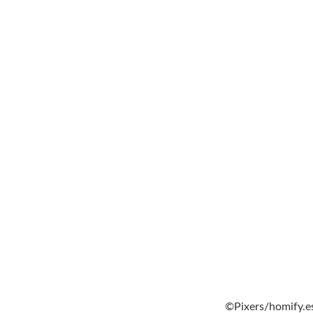
©Pixers/homify.e