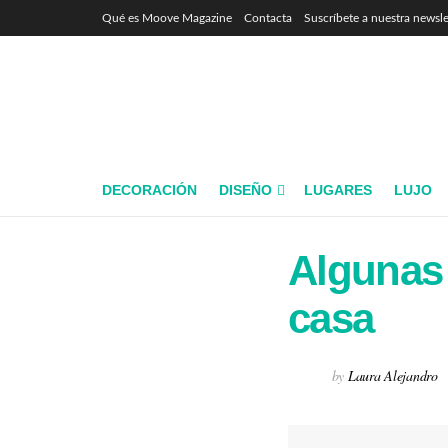
Qué es Moove Magazine
Contacta
Suscríbete a nuestra newsle
DECORACIÓN
DISEÑO
LUGARES
LUJO
Algunas 
casa
by
Laura Alejandro