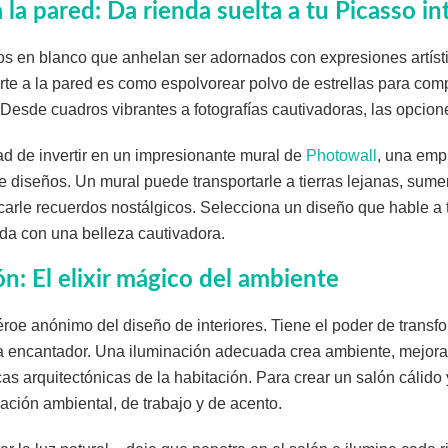
a la pared: Da rienda suelta a tu Picasso in
os en blanco que anhelan ser adornados con expresiones artísti
rte a la pared es como espolvorear polvo de estrellas para com
 Desde cuadros vibrantes a fotografías cautivadoras, las opcione
ad de invertir en un impresionante mural de
Photowall
, una emp
diseños. Un mural puede transportarle a tierras lejanas, sumer
carle recuerdos nostálgicos. Selecciona un diseño que hable a 
da con una belleza cautivadora.
ón: El elixir mágico del ambiente
éroe anónimo del diseño de interiores. Tiene el poder de transf
a encantador. Una iluminación adecuada crea ambiente, mejora 
icas arquitectónicas de la habitación. Para crear un salón cálido 
ción ambiental, de trabajo y de acento.