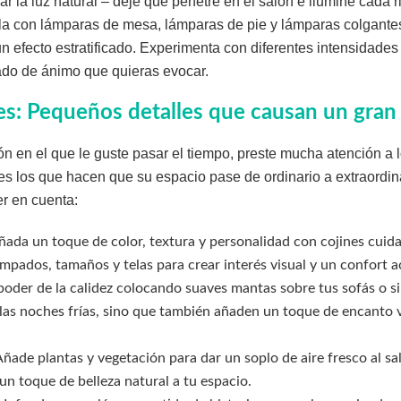
 la luz natural – deje que penetre en el salón e ilumine cada 
 con lámparas de mesa, lámparas de pie y lámparas colgante
n efecto estratificado. Experimenta con diferentes intensidades 
tado de ánimo que quieras evocar.
les: Pequeños detalles que causan un gran
 en el que le guste pasar el tiempo, preste mucha atención a l
es los que hacen que su espacio pase de ordinario a extraordin
r en cuenta:
Añada un toque de color, textura y personalidad con cojines cui
pados, tamaños y telas para crear interés visual y un confort a
poder de la calidez colocando suaves mantas sobre tus sofás o si
las noches frías, sino que también añaden un toque de encanto vi
Añade plantas y vegetación para dar un soplo de aire fresco al sal
un toque de belleza natural a tu espacio.