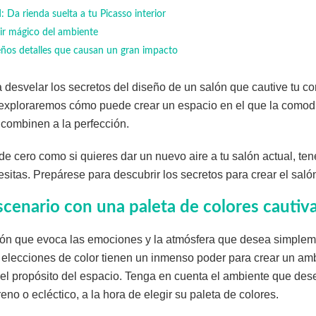
d: Da rienda suelta a tu Picasso interior
ixir mágico del ambiente
eños detalles que causan un gran impacto
desvelar los secretos del diseño de un salón que cautive tu c
 exploraremos cómo puede crear un espacio en el que la comodid
 combinen a la perfección.
e cero como si quieres dar un nuevo aire a tu salón actual, ten
esitas. Prepárese para descubrir los secretos para crear el salón
escenario con una paleta de colores cauti
lón que evoca las emociones y la atmósfera que desea simplem
 elecciones de color tienen un inmenso poder para crear un am
el propósito del espacio. Tenga en cuenta el ambiente que des
eno o ecléctico, a la hora de elegir su paleta de colores.