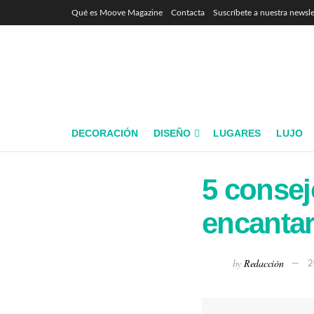
Qué es Moove Magazine
Contacta
Suscríbete a nuestra newsle
DECORACIÓN
DISEÑO
LUGARES
LUJO
5 consej
encanta
by
Redacción
2