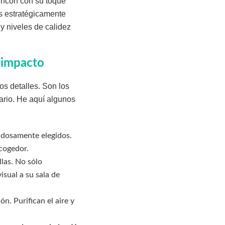
rincón con su toque
s estratégicamente
y niveles de calidez
 impacto
os detalles. Son los
ario. He aquí algunos
dadosamente elegidos.
cogedor.
llas. No sólo
sual a su sala de
ón. Purifican el aire y