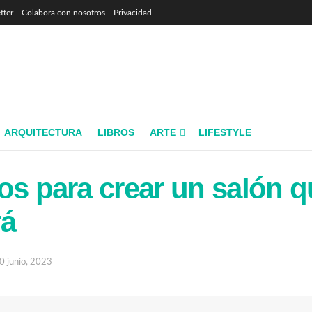
tter
Colabora con nosotros
Privacidad
ARQUITECTURA
LIBROS
ARTE
LIFESTYLE
os para crear un salón q
rá
0 junio, 2023