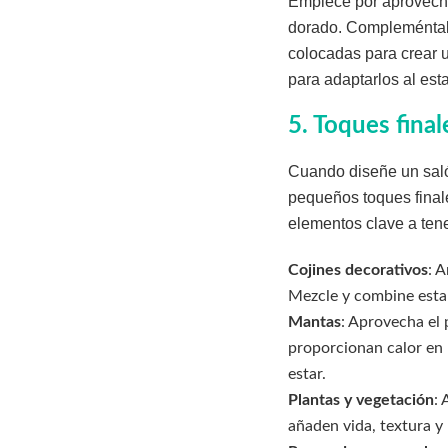
Empiece por aprovechar
dorado. Compleméntala
colocadas para crear u
para adaptarlos al es
5. Toques fina
Cuando diseñe un salón
pequeños toques final
elementos clave a tene
Cojines decorativos
: 
Mezcle y combine estam
Mantas
: Aprovecha el 
proporcionan calor en 
estar.
Plantas y vegetación
: 
añaden vida, textura y 