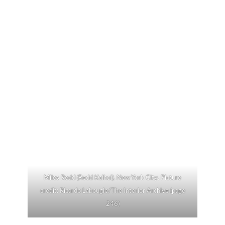
Miles Redd (Redd Kaihoi). New York City. Picture
credit: Ricardo Labougle/The Interior Archive (page
246)