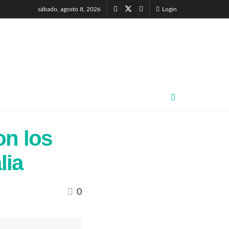
sábado, agosto 8, 2026
Login
on los
lia
0