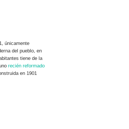
01, únicamente
derna del pueblo, en
bitantes tiene de la
 uno
recién reformado
onstruida en 1901