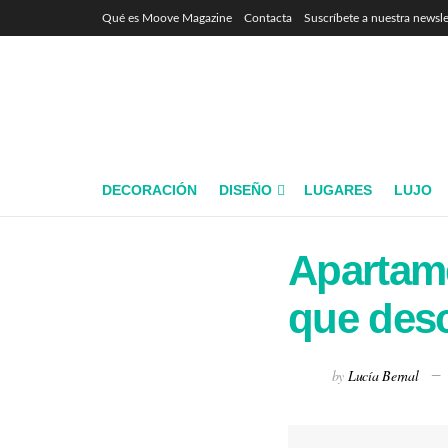
Qué es Moove Magazine
Contacta
Suscríbete a nuestra newsle
DECORACIÓN
DISEÑO
LUGARES
LUJO
Apartame
que desc
by
Lucía Bernal