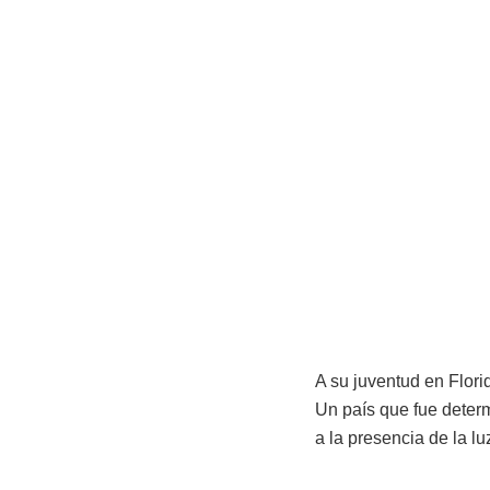
A su juventud en Florid
Un país que fue determi
a la presencia de la l