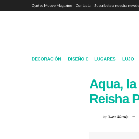
Qué es Moove Magazine
Contacta
Suscríbete a nuestra newsle
DECORACIÓN
DISEÑO
LUGARES
LUJO
Aqua, la
Reisha P
by
Sara Martín