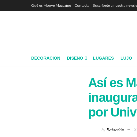
Qué es Moove Magazine
Contacta
Suscríbete a nuestra newsle
DECORACIÓN
DISEÑO
LUGARES
LUJO
Así es Ma
inaugur
por Univ
by
Redacción
2