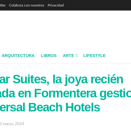
tter
Colabora con nosotros
Privacidad
ARQUITECTURA
LIBROS
ARTE
LIFESTYLE
r Suites, la joya recién
ada en Formentera gesti
ersal Beach Hotels
0 marzo, 2024