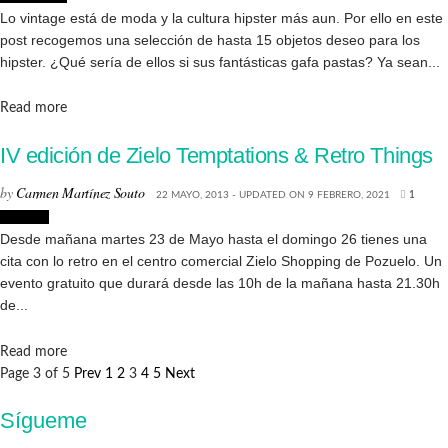
Lo vintage está de moda y la cultura hipster más aun. Por ello en este
post recogemos una selección de hasta 15 objetos deseo para los
hipster. ¿Qué sería de ellos si sus fantásticas gafa pastas? Ya sean...
Details
Read more
IV edición de Zielo Temptations & Retro Things
by
Carmen Martínez Souto
22 MAYO, 2013 - UPDATED ON 9 FEBRERO, 2021
1
Eventos
Desde mañana martes 23 de Mayo hasta el domingo 26 tienes una
cita con lo retro en el centro comercial Zielo Shopping de Pozuelo. Un
evento gratuito que durará desde las 10h de la mañana hasta 21.30h
de...
Details
Read more
Page 3 of 5
Prev
1
2
3
4
5
Next
Sígueme