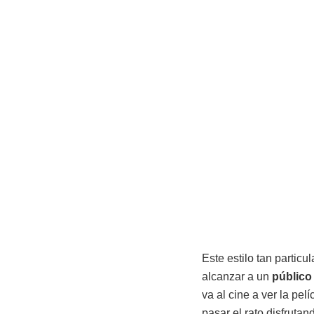
Este estilo tan partic
alcanzar a un
público
va al cine a ver la pe
pasar el rato disfruta