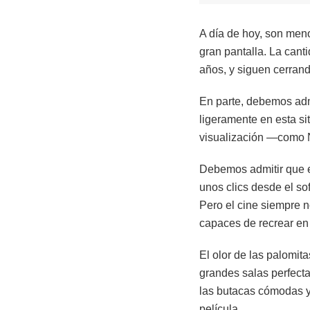
A día de hoy, son meno
gran pantalla. La cant
años, y siguen cerrand
En parte, debemos adm
ligeramente en esta si
visualización —como N
Debemos admitir que e
unos clics desde el s
Pero el cine siempre 
capaces de recrear en
El olor de las palomita
grandes salas perfecta
las butacas cómodas y 
película…