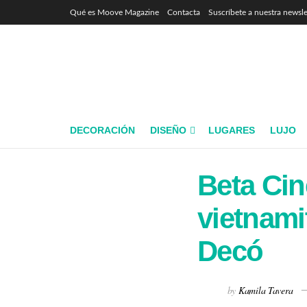
Qué es Moove Magazine
Contacta
Suscríbete a nuestra newsle
DECORACIÓN
DISEÑO
LUGARES
LUJO
Beta Cin
vietnami
Decó
by
Kamila Tavera