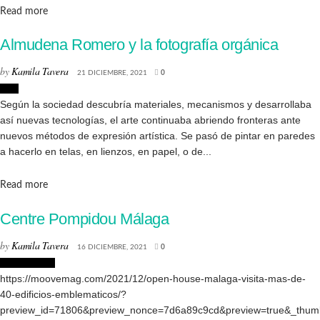
Details
Read more
Almudena Romero y la fotografía orgánica
by
Kamila Tavera
21 DICIEMBRE, 2021
0
Arte
Según la sociedad descubría materiales, mecanismos y desarrollaba
así nuevas tecnologías, el arte continuaba abriendo fronteras ante
nuevos métodos de expresión artística. Se pasó de pintar en paredes
a hacerlo en telas, en lienzos, en papel, o de...
Details
Read more
Centre Pompidou Málaga
by
Kamila Tavera
16 DICIEMBRE, 2021
0
Arquitectura
https://moovemag.com/2021/12/open-house-malaga-visita-mas-de-
40-edificios-emblematicos/?
preview_id=71806&preview_nonce=7d6a89c9cd&preview=true&_thum