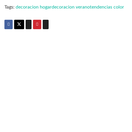
Tags:
decoracion hogar
decoracion verano
tendencias color