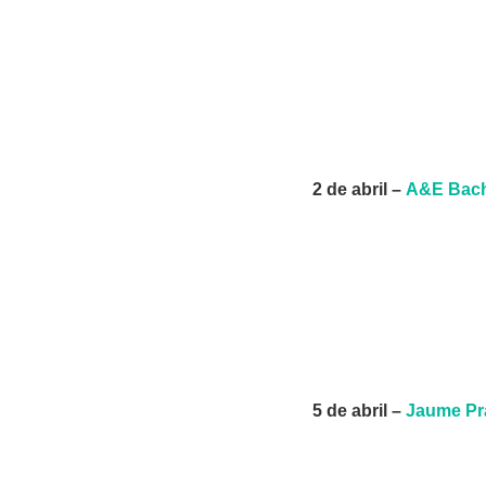
2 de abril –
A&E Bach
5 de abril –
Jaume Pra