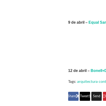
9 de abril –
Equal Sar
12 de abril –
Bonell+
Tags:
arquitectura co
Share
296
Tweet
185
Send