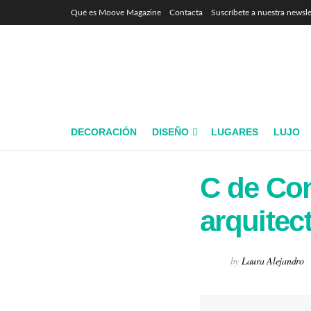
Qué es Moove Magazine
Contacta
Suscríbete a nuestra newsle
DECORACIÓN
DISEÑO
LUGARES
LUJO
C de Con
arquitec
by
Laura Alejandro