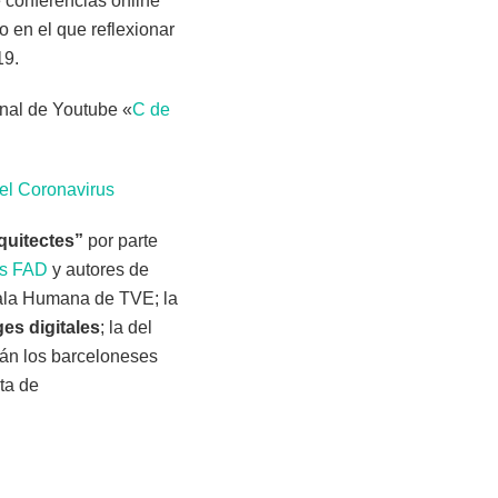
 conferencias online
 en el que reflexionar
19.
anal de Youtube «
C de
 el Coronavirus
rquitectes”
por parte
os FAD
y autores de
cala Humana de TVE; la
ges digitales
; la del
arán los barceloneses
ta de