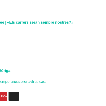
ee | «Els carrers seran sempre nostres?»
Dòriga
ntemporanea
coronavirus casa
Pin
67