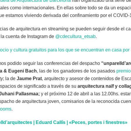
uela de Arquitectura de Barcelona
han organizado una serie de
ales como internacionales. En ellas sobre todo se da un espacio
que estamos viviendo derivada del confinamiento por el COVID-
cias de arquitectura en streaming se pueden seguir desde el c
 la cuenta de Instagram de
@cdecultura_etsab
.
io y cultura gratuitos para los que se encuentran en casa por
os podido seguir las conferencias del despacho
“unparelld’a
a & Eugeni Bach
, las de los ganadores de los pasados
premi
ty; la de
Jaume Prat
, arquitecto y asesor de contenidos de Es
spacios de significado a través de su
arquitectura naïf y colla
Juhani Pallasmaa;
y el próximo 12 de abril a las 12.00hs. est
spacho de arquitectura joven, comisarios de la reconocida cuen
rooms
.
ld’arquitectes | Eduard Callís | «Peces, portes i finestres»