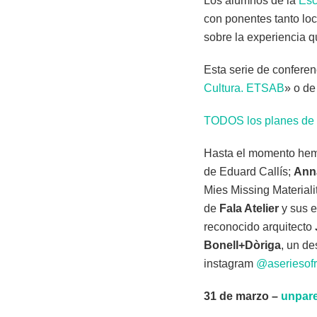
Los alumnos de la
Esc
con ponentes tanto loc
sobre la experiencia 
Esta serie de conferen
Cultura. ETSAB
» o de
TODOS los planes de oc
Hasta el momento hem
de Eduard Callís;
Ann
Mies Missing Materiali
de
Fala Atelier
y sus e
reconocido arquitecto
Bonell+Dòriga
, un de
instagram
@aseriesof
31 de marzo –
unparel