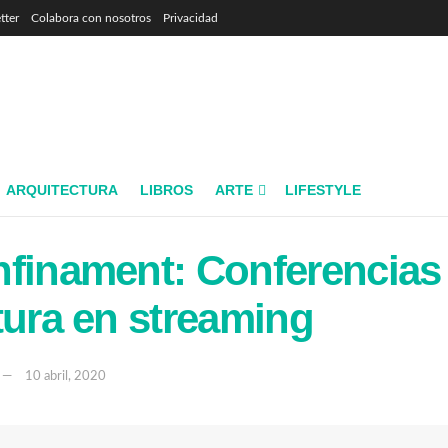
tter
Colabora con nosotros
Privacidad
ARQUITECTURA
LIBROS
ARTE
LIFESTYLE
finament: Conferencias
tura en streaming
10 abril, 2020