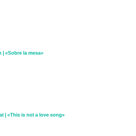
 | «Sobre la mesa»
t | «This is not a love song»